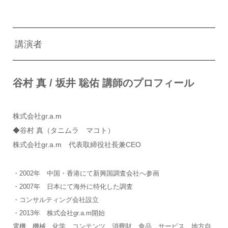
講演者
谷村 真 / 坂井 聡佑 講師のプロフィール
株式会社gr.a.m
◆谷村 真（タニムラ マコト）
株式会社gr.a.m 代表取締役社長兼CEO
・2002年 中国・香港にて新興国調査会社へ参画
・2007年 日本にて海外に特化した調査
・コンサルティング会社設立
・2013年 株式会社gr.a.m開始
電機、機械、化学、コンテンツ、消費財、食品、サービス、地方自