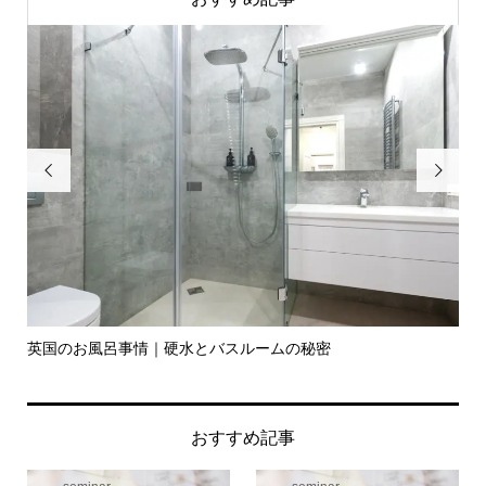


英国のお風呂事情｜硬水とバスルームの秘密
イ
の入.
おすすめ記事