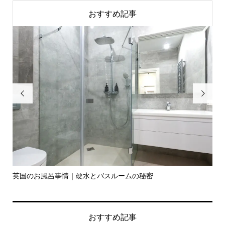
おすすめ記事


英国のお風呂事情｜硬水とバスルームの秘密
イ
の入.
おすすめ記事