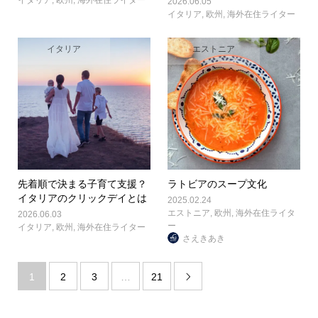
2026.06.05
イタリア
,
欧州
,
海外在住ライター
イタリア
エストニア
先着順で決まる子育て支援？
ラトビアのスープ文化
イタリアのクリックデイとは
2025.02.24
エストニア
,
欧州
,
海外在住ライタ
2026.06.03
ー
イタリア
,
欧州
,
海外在住ライター
さえきあき
1
2
3
…
21
