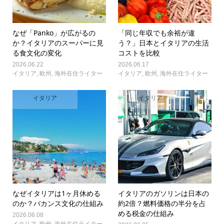
なぜ「Panko」が広がるの
「同じ年収でも余裕が違
か？イタリアのスーパーに見
う？」日本とイタリアの生活
る食文化の変化
コストを比較
2026.06.22
2026.06.17
イタリア
,
欧州
,
海外在住ライター
イタリア
,
欧州
,
海外在住ライター
イタリア
イタリア
なぜイタリアは1ヶ月休める
イタリアのガソリンは日本の
のか？バカンス文化の仕組み
約2倍？燃料価格の半分を占
める税金の仕組み
2026.06.08
イタリア
,
欧州
,
海外在住ライター