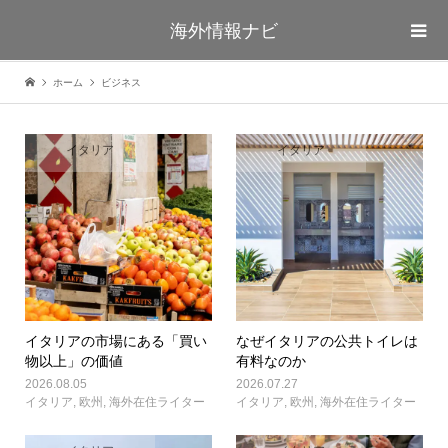
海外情報ナビ
ホーム
ビジネス
イタリア
イタリア
イタリアの市場にある「買い
なぜイタリアの公共トイレは
物以上」の価値
有料なのか
2026.08.05
2026.07.27
イタリア
,
欧州
,
海外在住ライター
イタリア
,
欧州
,
海外在住ライター