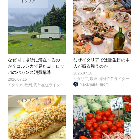
イタリア
イタリア
なぜ同じ場所に滞在するの
なぜイタリアでは誕生日の本
か？コルシカで見たヨーロッ
人が振る舞うのか
パのバカンス消費構造
2026.07.10
イタリア
,
欧州
,
海外在住ライター
2026.07.15
Nakamura Hiromi
イタリア
,
欧州
,
海外在住ライター
イタリア
イタリア