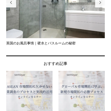


英国のお風呂事情｜硬水とバスルームの秘密
イ
の入.
おすすめ記事
seminar
seminar