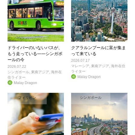
ドライバーのいないバスが、
クアラルンプールに富が集ま
もう走っている――シンガポ
って来ている
ールの今
2026.07.17
マレーシア
,
東南アジア
,
海外在住
2026.07.22
ライター
シンガポール
,
東南アジア
,
海外在
Malay Dragon
住ライター
Malay Dragon
フィリピン
シンガポール