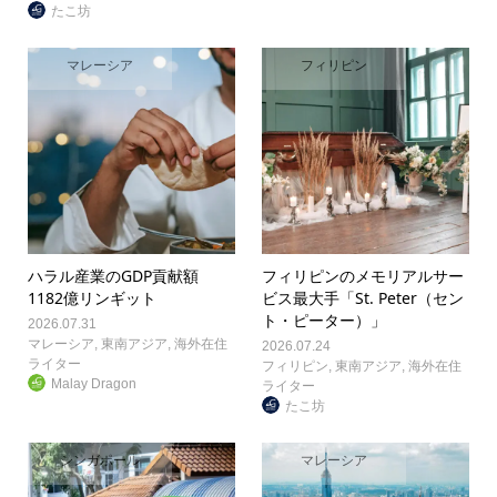
たこ坊
マレーシア
フィリピン
ハラル産業のGDP貢献額
フィリピンのメモリアルサー
1182億リンギット
ビス最大手「St. Peter（セン
ト・ピーター）」
2026.07.31
マレーシア
,
東南アジア
,
海外在住
2026.07.24
ライター
フィリピン
,
東南アジア
,
海外在住
Malay Dragon
ライター
たこ坊
シンガポール
マレーシア