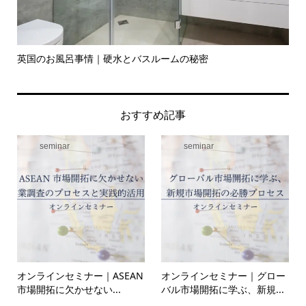
英国のお風呂事情｜硬水とバスルームの秘密
イ
の入.
おすすめ記事
seminar
seminar
オンラインセミナー｜ASEAN
オンラインセミナー｜グロー
市場開拓に欠かせない...
バル市場開拓に学ぶ、新規...