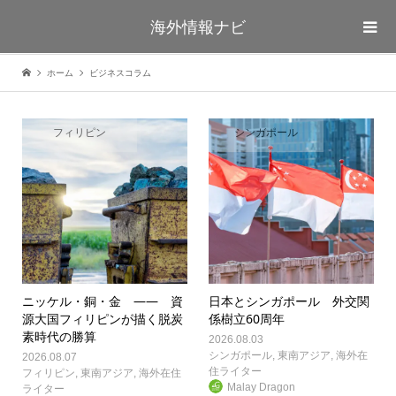
海外情報ナビ
ホーム
ビジネスコラム
フィリピン
シンガポール
ニッケル・銅・金 —— 資
日本とシンガポール 外交関
源大国フィリピンが描く脱炭
係樹立60周年
素時代の勝算
2026.08.03
シンガポール
,
東南アジア
,
海外在
2026.08.07
住ライター
フィリピン
,
東南アジア
,
海外在住
Malay Dragon
ライター