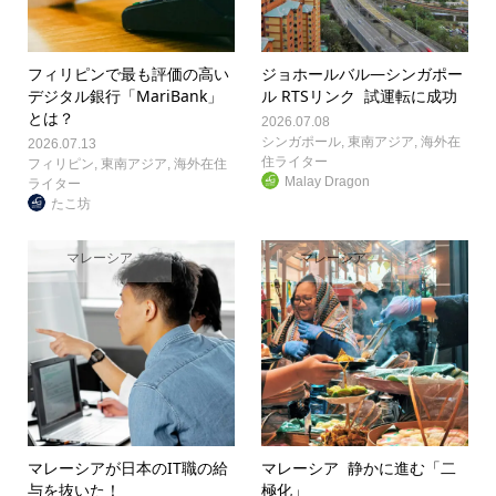
フィリピンで最も評価の高い
ジョホールバル―シンガポー
デジタル銀行「MariBank」
ル RTSリンク 試運転に成功
とは？
2026.07.08
シンガポール
,
東南アジア
,
海外在
2026.07.13
住ライター
フィリピン
,
東南アジア
,
海外在住
Malay Dragon
ライター
たこ坊
マレーシア
マレーシア
マレーシアが日本のIT職の給
マレーシア 静かに進む「二
与を抜いた！
極化」