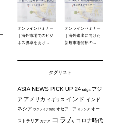
オンラインセミナー
オンラインセミナー
｜海外市場でのビジ
｜海外進出に向けた
ネス勝率をあげ...
新規市場開拓の...
タグリスト
ASIA NEWS PICK UP 24
アジ
sdgs
インド
アメリカ
ア
インド
イギリス
ネシア
オー
オセアニア
ウクライナ情勢
オランダ
コラム
コロナ時代
ストラリア
カナダ