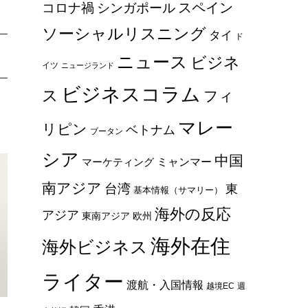
スペイン
コロナ禍
シンガポール
ソーシャルリスニング
タイ
ド
ニュース
ビジネ
イツ
ニュージランド
ビジネスコラム
ス
フィ
マレー
リピン
ベトナム
ブータン
シア
中国
ミャンマー
マーケティング
南アジア
台湾
東
基本情報（サマリー）
海外の反応
アジア
東南アジア
欧州
海外在住
海外ビジネス
ライター
渡航・入国情報
越境EC
週