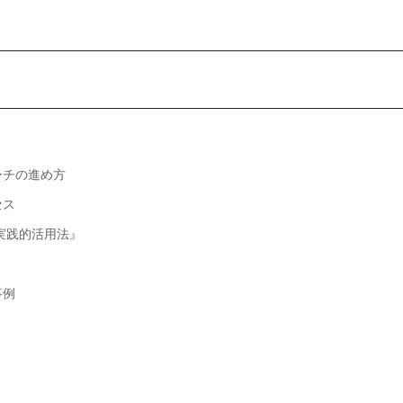
ーチの進め方
セス
実践的活用法』
事例