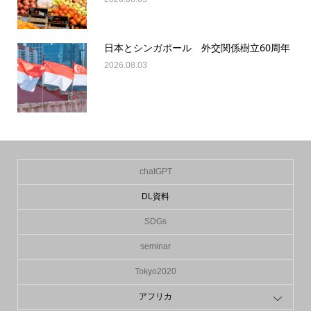
日本とシンガポール 外交関係樹立60周年
2026.08.03
chatGPT
DL資料
SDGs
seminar
Tokyo2020
アフリカ