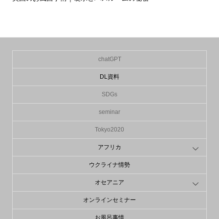
の入.
chatGPT
DL資料
SDGs
seminar
Tokyo2020
アフリカ
ウクライナ情勢
オセアニア
オンラインセミナー
お風呂事情