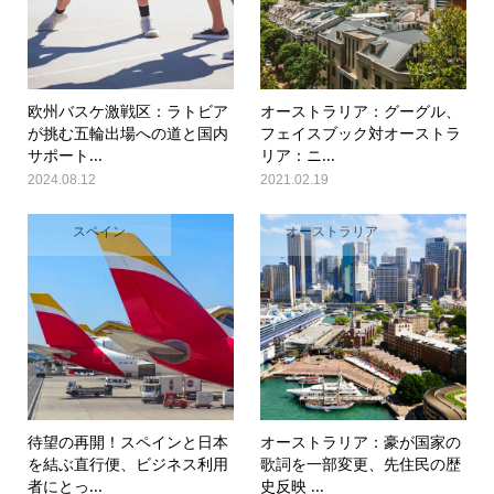
欧州バスケ激戦区：ラトビア
オーストラリア：グーグル、
が挑む五輪出場への道と国内
フェイスブック対オーストラ
サポート...
リア：ニ...
2024.08.12
2021.02.19
スペイン
オーストラリア
待望の再開！スペインと日本
オーストラリア：豪が国家の
を結ぶ直行便、ビジネス利用
歌詞を一部変更、先住民の歴
者にとっ...
史反映 ...