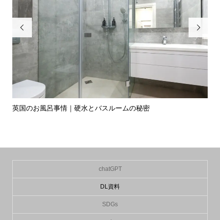


英国のお風呂事情｜硬水とバスルームの秘密
イ
の入.
chatGPT
DL資料
SDGs