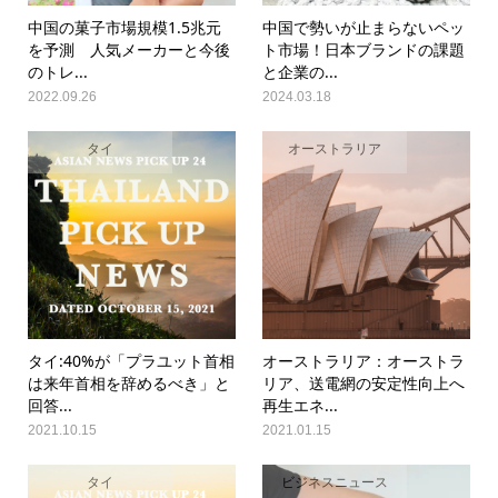
中国の菓子市場規模1.5兆元
中国で勢いが止まらないペッ
を予測 人気メーカーと今後
ト市場！日本ブランドの課題
のトレ...
と企業の...
2022.09.26
2024.03.18
タイ
オーストラリア
タイ:40%が「プラユット首相
オーストラリア：オーストラ
は来年首相を辞めるべき」と
リア、送電網の安定性向上へ
回答...
再生エネ...
2021.10.15
2021.01.15
タイ
ビジネスニュース