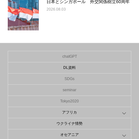
日本とシンガポール 外交関係樹立60周年
2026.08.03
chatGPT
DL資料
SDGs
seminar
Tokyo2020
アフリカ
ウクライナ情勢
オセアニア