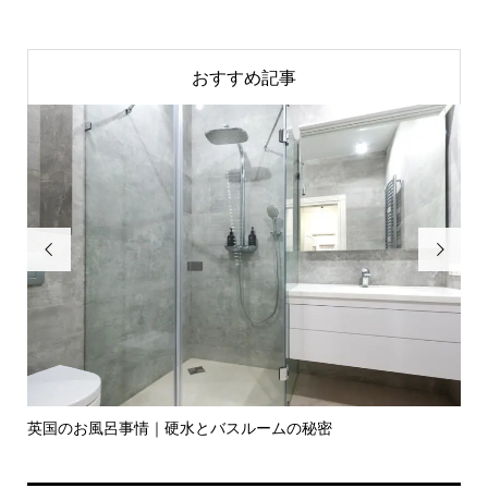
おすすめ記事


英国のお風呂事情｜硬水とバスルームの秘密
イ
の入.