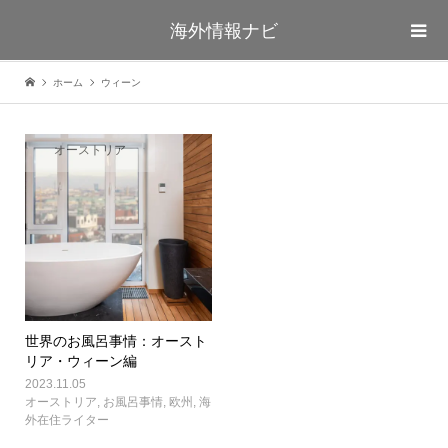
海外情報ナビ
ホーム
ウィーン
オーストリア
世界のお風呂事情：オースト
リア・ウィーン編
2023.11.05
オーストリア
,
お風呂事情
,
欧州
,
海
外在住ライター