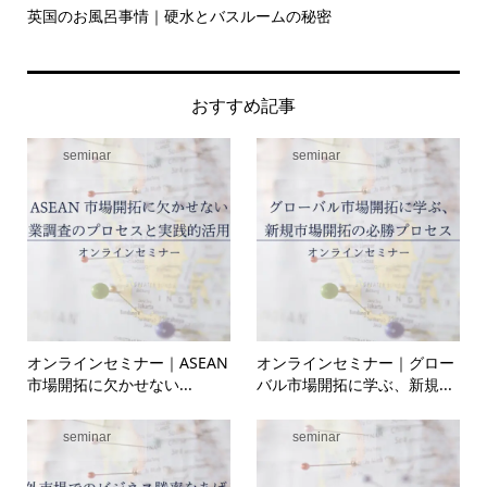
英国のお風呂事情｜硬水とバスルームの秘密
イ
の入.
おすすめ記事
seminar
seminar
オンラインセミナー｜ASEAN
オンラインセミナー｜グロー
市場開拓に欠かせない...
バル市場開拓に学ぶ、新規...
seminar
seminar