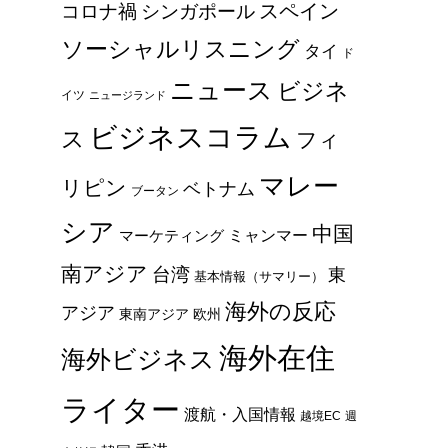
スペイン
コロナ禍
シンガポール
ソーシャルリスニング
タイ
ド
ニュース
ビジネ
イツ
ニュージランド
ビジネスコラム
ス
フィ
マレー
リピン
ベトナム
ブータン
シア
中国
ミャンマー
マーケティング
南アジア
台湾
東
基本情報（サマリー）
海外の反応
アジア
東南アジア
欧州
海外在住
海外ビジネス
ライター
渡航・入国情報
越境EC
週