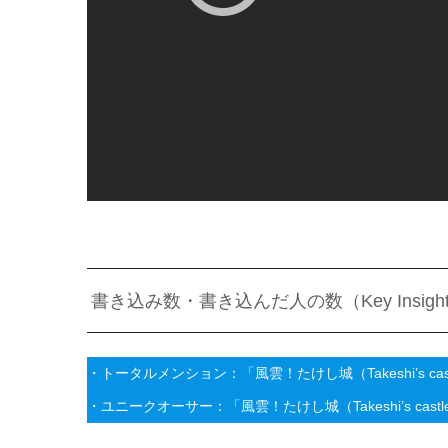
書き込み数・書き込んだ人の数（Key Insigh
・トータルメンション：「風雲！たけし城（Takeshi’s c
・ユニークオーサー：「風雲！たけし城（Takeshi’s ca