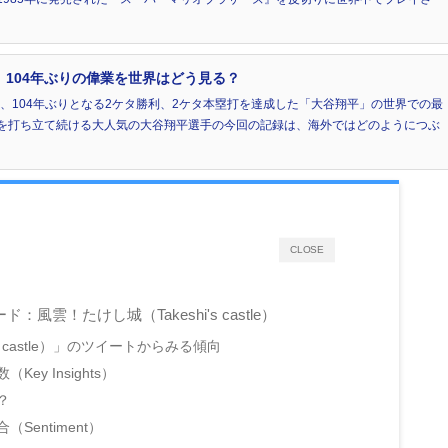
 104年ぶりの偉業を世界はどう見る？
来、104年ぶりとなる2ケタ勝利、2ケタ本塁打を達成した「大谷翔平」の世界での最
を打ち立て続ける大人気の大谷翔平選手の今回の記録は、海外ではどのようにつぶ
CLOSE
雲！たけし城（Takeshi's castle）
s castle）」のツイートからみる傾向
y Insights）
？
entiment）