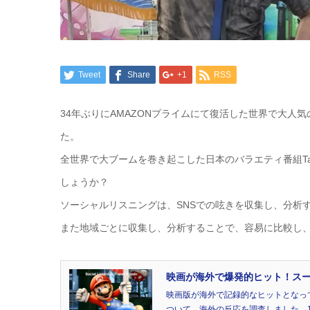
Tweet
Share
+1
RSS
34年ぶりにAMAZONプライムにて復活した世界で大
た。
全世界で大ブームを巻き起こした日本のバラエティ番組Takes
しょうか？
ソーシャルリスニングは、SNSでの呟きを収集し、分析
また地域ごとに収集し、分析することで、容易に比較し
映画が海外で爆発的ヒット！スーパー
映画版が海外で記録的なヒットとなってい
ついて、海外の反応を調査しました。