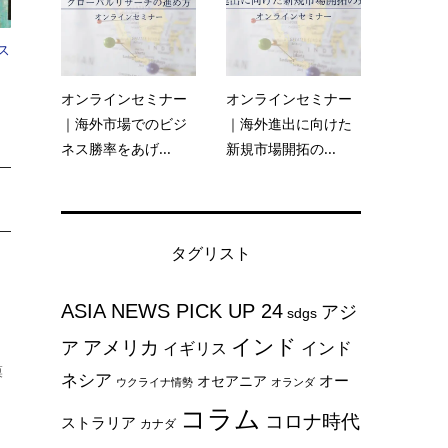
ス
オンラインセミナー
オンラインセミナー
｜海外市場でのビジ
｜海外進出に向けた
ネス勝率をあげ...
新規市場開拓の...
タグリスト
ASIA NEWS PICK UP 24
アジ
sdgs
インド
アメリカ
ア
インド
イギリス
模
ネシア
オー
オセアニア
ウクライナ情勢
オランダ
コラム
コロナ時代
ストラリア
カナダ