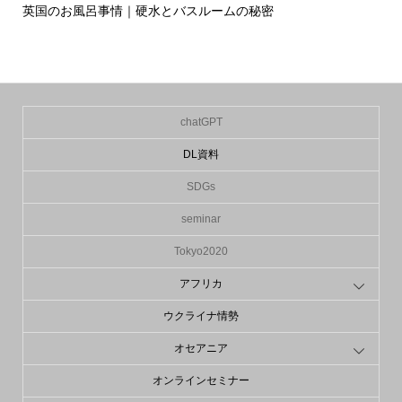
英国のお風呂事情｜硬水とバスルームの秘密
イ
の入.
chatGPT
DL資料
SDGs
seminar
Tokyo2020
アフリカ
ウクライナ情勢
オセアニア
オンラインセミナー