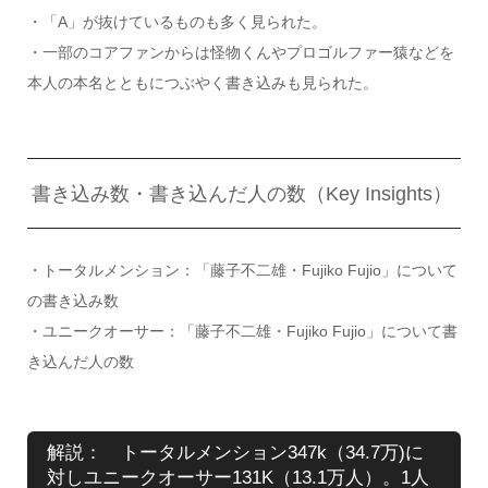
・「A」が抜けているものも多く見られた。
・一部のコアファンからは怪物くんやプロゴルファー猿などを
本人の本名とともにつぶやく書き込みも見られた。
書き込み数・書き込んだ人の数（Key Insights）
・トータルメンション：「藤子不二雄・Fujiko Fujio」について
の書き込み数
・ユニークオーサー：「藤子不二雄・Fujiko Fujio」について書
き込んだ人の数
解説： トータルメンション347k（34.7万)に
対しユニークオーサー131K（13.1万人）。1人