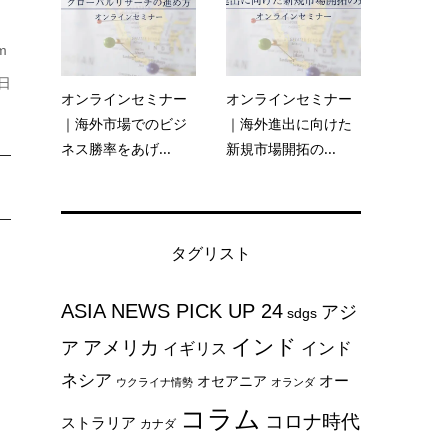
m
日
オンラインセミナー
オンラインセミナー
｜海外市場でのビジ
｜海外進出に向けた
ネス勝率をあげ...
新規市場開拓の...
タグリスト
ASIA NEWS PICK UP 24
アジ
sdgs
インド
アメリカ
ア
インド
イギリス
ネシア
オー
オセアニア
ウクライナ情勢
オランダ
コラム
コロナ時代
ストラリア
カナダ