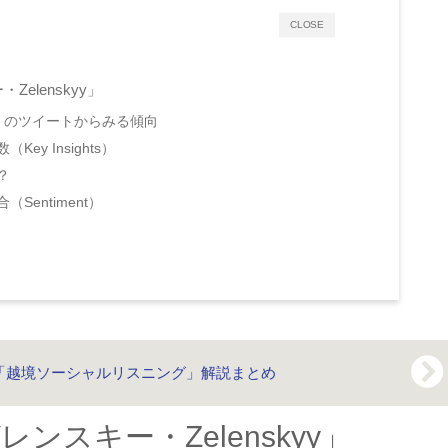
CLOSE
Zelenskyy」
yy」のツイートからみる傾向
y Insights）
？
entiment）
）
「越境ソーシャルリスニング」解説まとめ
ゼレンスキー・Zelenskyy」