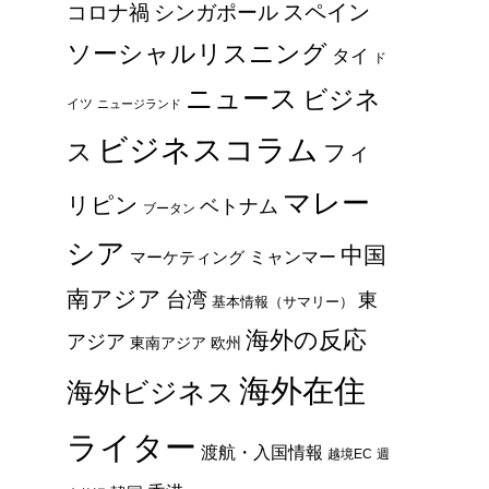
スペイン
コロナ禍
シンガポール
ソーシャルリスニング
タイ
ド
ニュース
ビジネ
イツ
ニュージランド
ビジネスコラム
ス
フィ
マレー
リピン
ベトナム
ブータン
シア
中国
ミャンマー
マーケティング
南アジア
台湾
東
基本情報（サマリー）
海外の反応
アジア
東南アジア
欧州
海外在住
海外ビジネス
ライター
渡航・入国情報
越境EC
週