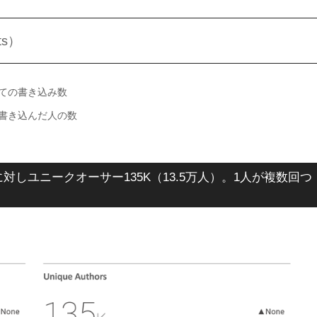
ts）
いての書き込み数
て書き込んだ人の数
に対しユニークオーサー135K（13.5万人）。1人が複数回つ