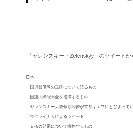
「ゼレンスキー・Zelenskyy」のツイート
日本
・国境警備隊の玉砕について語るもの
・国連の機能不全を指摘するもの
・ゼレンスキー大統領ら閣僚が首都キエフにとどまって
・ウクライナ人によるツイート
・９条の効果について揶揄するもの