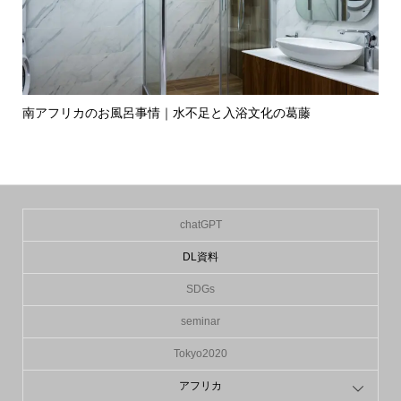
独自
南アフリカのお風呂事情｜水不足と入浴文化の葛藤
フ
と..
chatGPT
DL資料
SDGs
seminar
Tokyo2020
アフリカ