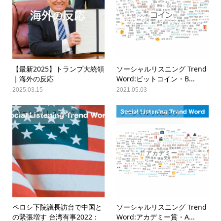
【最新2025】トランプ大統領
ソーシャルリスニング Trend
｜海外の反応
Word:ビットコイン・B...
2025.03.15
2021.05.03
ソーシャルリスニング
ソーシャルリスニング
ペロシ下院議長訪台で中国と
ソーシャルリスニング Trend
の緊張増す 台湾有事2022：
Word:アカデミー賞・A...