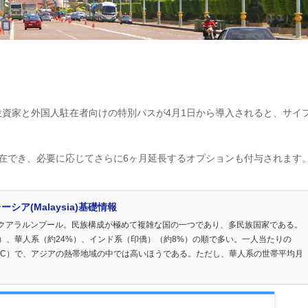
資家と外国人駐在者向けの特別パスが4月1日から導入されると、サイ
在でき、必要に応じてさらに6ヶ月延長するオプションも付与されます
ア(Malaysia)基礎情報
クアラルンプール。民族構成が極めて複雑な国の一つであり、多民族国家である。
）、華人系（約24%）、インド系（印僑）（約8%）の順で多い。一人当たりの
年、CEIC）で、アジアの熱帯地域の中では高いほうである。ただし、華人系の世帯平均月