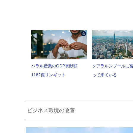
ハラル産業のGDP貢献額
クアラルンプールに
1182億リンギット
って来ている
ビジネス環境の改善