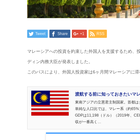
Tweet
Share
+1
RSS
マレーシアへの投資を約束した外国人を支援するため、投
ディン内務大臣が発表しました。
このパスにより、外国人投資家は6ヶ月間マレーシアに滞
渡航する前に知っておきたいマレーシ
東南アジアの立憲君主制国家。首都は
単純な人口比では、マレー系（約65%
GDPは11,198（ドル）（2019
収が一番高く…