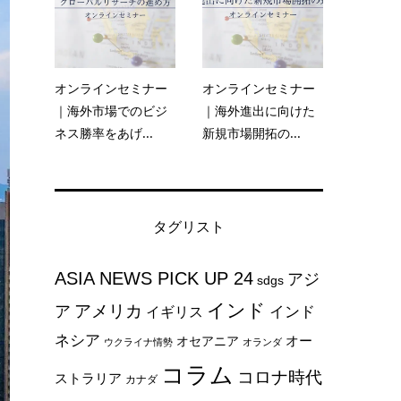
オンラインセミナー
オンラインセミナー
｜海外市場でのビジ
｜海外進出に向けた
ネス勝率をあげ...
新規市場開拓の...
タグリスト
ASIA NEWS PICK UP 24
アジ
sdgs
インド
アメリカ
ア
インド
イギリス
ネシア
オー
オセアニア
ウクライナ情勢
オランダ
コラム
コロナ時代
ストラリア
カナダ