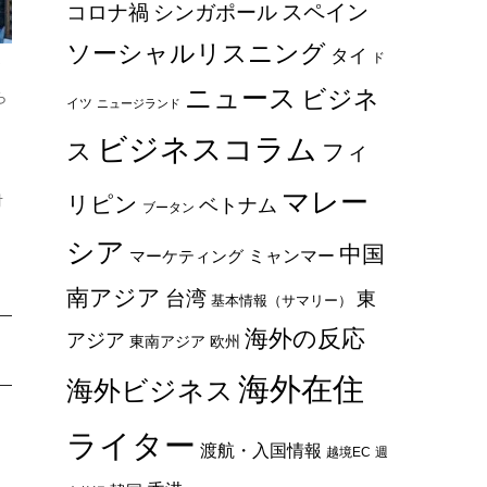
スペイン
コロナ禍
シンガポール
ソーシャルリスニング
タイ
ド
さ
ニュース
ビジネ
ら
イツ
ニュージランド
ビジネスコラム
ス
フィ
マレー
リピン
対
ベトナム
ブータン
シア
中国
ミャンマー
マーケティング
南アジア
台湾
東
基本情報（サマリー）
海外の反応
アジア
東南アジア
欧州
海外在住
海外ビジネス
ライター
渡航・入国情報
越境EC
週