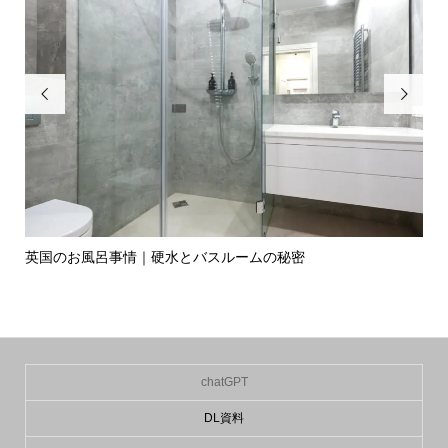


英国のお風呂事情｜硬水とバスルームの秘密
イ
の入.
chatGPT
DL資料