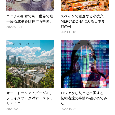
コロナの影響でも、世界で唯
スペインで躍進する小売業
一経済成長を維持する中国。
MERCADONAにみる日本食
材の可...
2020.07.27
2023.11.18
オーストラリア
ビジネスニュース
オーストラリア：グーグル、
ロシアから続々と出国するIT
フェイスブック対オーストラ
技術者達の事情を確かめてみ
リア：ニ...
た
2021.02.19
2022.10.03