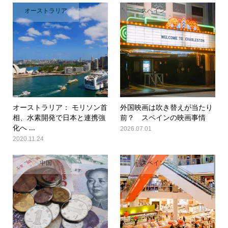
オーストラリア
スペイン
オーストラリア： モリソン首
外国映画は吹き替えが当たり
相、水素開発で日本と連携強
前？ スペインの映画事情
化へ ...
2026.07.01
2020.11.24
中国
スペイン