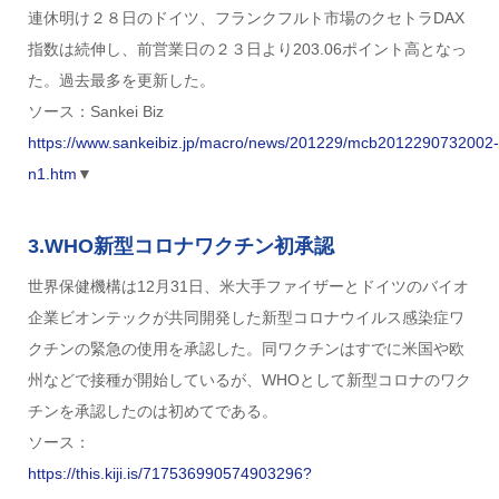
連休明け２８日のドイツ、フランクフルト市場のクセトラDAX
指数は続伸し、前営業日の２３日より203.06ポイント高となっ
た。過去最多を更新した。
ソース：Sankei Biz
https://www.sankeibiz.jp/macro/news/201229/mcb2012290732002-
n1.htm
▼
3.WHO新型コロナワクチン初承認
世界保健機構は12月31日、米大手ファイザーとドイツのバイオ
企業ビオンテックが共同開発した新型コロナウイルス感染症ワ
クチンの緊急の使用を承認した。同ワクチンはすでに米国や欧
州などで接種が開始しているが、WHOとして新型コロナのワク
チンを承認したのは初めてである。
ソース：
https://this.kiji.is/717536990574903296?