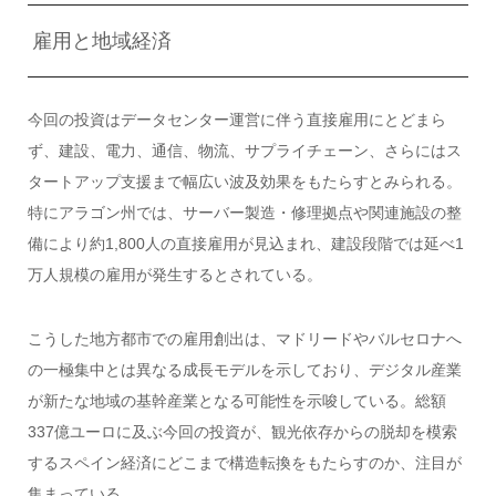
雇用と地域経済
今回の投資はデータセンター運営に伴う直接雇用にとどまら
ず、建設、電力、通信、物流、サプライチェーン、さらにはス
タートアップ支援まで幅広い波及効果をもたらすとみられる。
特にアラゴン州では、サーバー製造・修理拠点や関連施設の整
備により約1,800人の直接雇用が見込まれ、建設段階では延べ1
万人規模の雇用が発生するとされている。
こうした地方都市での雇用創出は、マドリードやバルセロナへ
の一極集中とは異なる成長モデルを示しており、デジタル産業
が新たな地域の基幹産業となる可能性を示唆している。総額
337億ユーロに及ぶ今回の投資が、観光依存からの脱却を模索
するスペイン経済にどこまで構造転換をもたらすのか、注目が
集まっている。