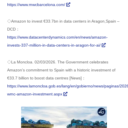
https://www.mwcbarcelona.com/
◇Amazon to invest €33.7bn in data centers in Aragon,Spain –
DCD：
https://www.datacenterdynamics.com/en/news/amazon-
invests-337-million-in-data-centers-in-aragon-for-ai/
◇La Moncloa. 02/03/2026. The Government celebrates
Amazon’s commitment to Spain with a historic investment of
€33.7 billion to boost data centres [News]：
https://www.lamoncloa.gob.es/lang/en/gobierno/news/paginas/20
wmc-amazon-investment.aspx