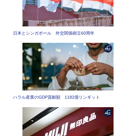
日本とシンガポール 外交関係樹立60周年
ハラル産業のGDP貢献額 1182億リンギット