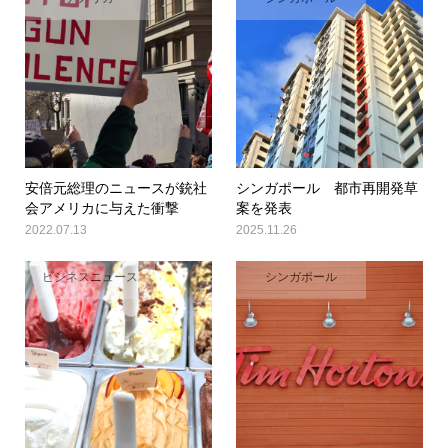
安倍元総理のニュースが銃社
シンガポール 都市再開発草
会アメリカに与えた衝撃
案を発表
2022.07.13
2025.11.26
ビジネスニュース
シンガポール