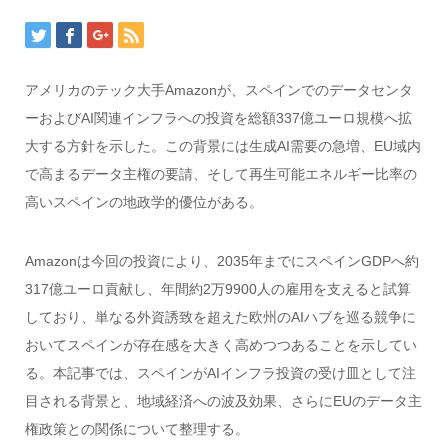
アメリカのテック大手Amazonが、スペインでのデータセンタ
ーおよびAI関連インフラへの投資を総額337億ユーロ規模へ拡
大する方針を示した。この背景には生成AI需要の急増、EU域内
で高まるデータ主権の要請、そして再生可能エネルギー比率の
高いスペインの地政学的優位がある。
Amazonは今回の投資により、2035年までにスペインGDPへ約
317億ユーロ貢献し、年間約2万9900人の雇用を支えると試算
しており、単なる外資誘致を超えた欧州のAIハブを巡る競争に
おいてスペインが存在感を大きく高めつつあることを示してい
る。本記事では、スペインがAIインフラ投資の受け皿として注
目される背景と、地域経済への波及効果、さらにEUのデータ主
権政策との関係について整理する。