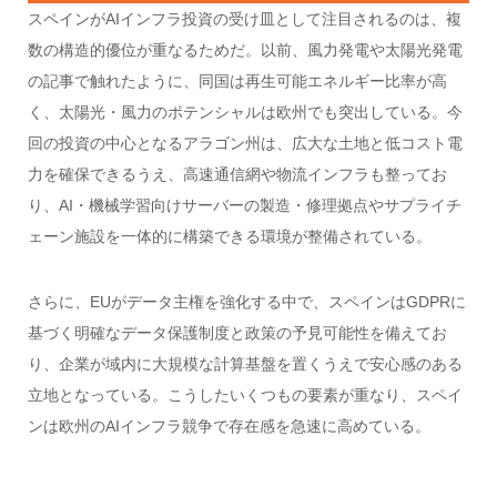
スペインがAIインフラ投資の受け皿として注目されるのは、複
数の構造的優位が重なるためだ。以前、風力発電や太陽光発電
の記事で触れたように、同国は再生可能エネルギー比率が高
く、太陽光・風力のポテンシャルは欧州でも突出している。今
回の投資の中心となるアラゴン州は、広大な土地と低コスト電
力を確保できるうえ、高速通信網や物流インフラも整ってお
り、AI・機械学習向けサーバーの製造・修理拠点やサプライチ
ェーン施設を一体的に構築できる環境が整備されている。
さらに、EUがデータ主権を強化する中で、スペインはGDPRに
基づく明確なデータ保護制度と政策の予見可能性を備えてお
り、企業が域内に大規模な計算基盤を置くうえで安心感のある
立地となっている。こうしたいくつもの要素が重なり、スペイ
ンは欧州のAIインフラ競争で存在感を急速に高めている。