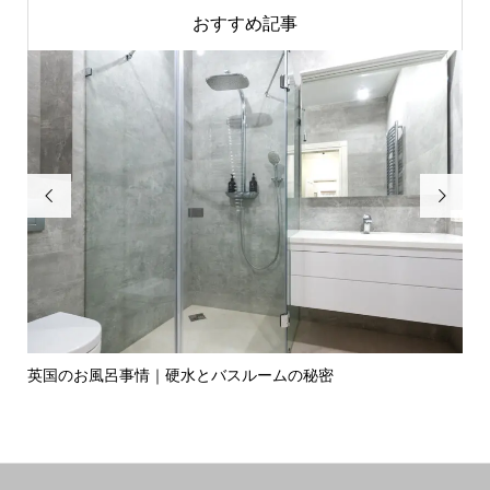
おすすめ記事


英国のお風呂事情｜硬水とバスルームの秘密
イ
の入.