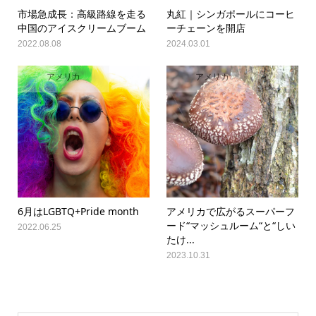
市場急成長：高級路線を走る
丸紅｜シンガポールにコーヒ
中国のアイスクリームブーム
ーチェーンを開店
2022.08.08
2024.03.01
アメリカ
アメリカ
6月はLGBTQ+Pride month
アメリカで広がるスーパーフ
ード“マッシュルーム“と“しい
2022.06.25
たけ...
2023.10.31