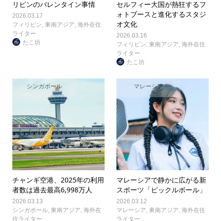
リピンのバレンタイン事情
セルフィー大国が熱狂するフ
ォトブースと進化するスタジ
2026.03.17
オ文化
フィリピン
,
東南アジア
,
海外在住
ライター
2026.03.16
たこ坊
フィリピン
,
東南アジア
,
海外在住
ライター
たこ坊
シンガポール
マレーシア
チャンギ空港、2025年の利用
マレーシアで静かに広がる新
者数は過去最高6,998万人
スポーツ「ピックルボール」
2026.03.13
2026.03.12
シンガポール
,
東南アジア
,
海外在
マレーシア
,
東南アジア
,
海外在住
住ライター
ライター