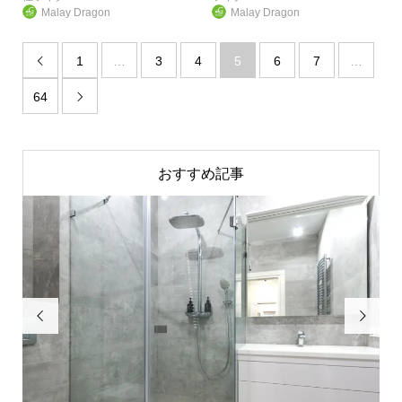
Malay Dragon
Malay Dragon
1
…
3
4
5
6
7
…

64

おすすめ記事

