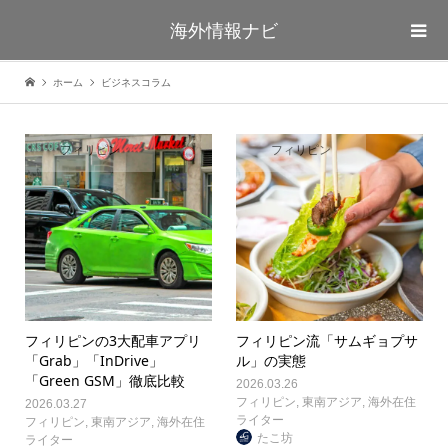
海外情報ナビ
ホーム
ビジネスコラム
フィリピン
フィリピン
フィリピンの3大配車アプリ
フィリピン流「サムギョプサ
「Grab」「InDrive」
ル」の実態
「Green GSM」徹底比較
2026.03.26
フィリピン
,
東南アジア
,
海外在住
2026.03.27
ライター
フィリピン
,
東南アジア
,
海外在住
たこ坊
ライター