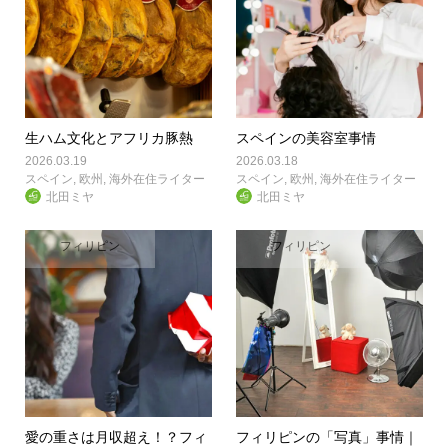
生ハム文化とアフリカ豚熱
スペインの美容室事情
2026.03.19
2026.03.18
スペイン
,
欧州
,
海外在住ライター
スペイン
,
欧州
,
海外在住ライター
北田ミヤ
北田ミヤ
フィリピン
フィリピン
愛の重さは月収超え！？フィ
フィリピンの「写真」事情｜