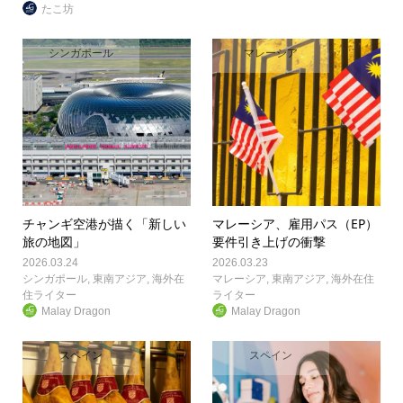
たこ坊
シンガポール
マレーシア
チャンギ空港が描く「新しい
マレーシア、雇用パス（EP）
旅の地図」
要件引き上げの衝撃
2026.03.24
2026.03.23
シンガポール
,
東南アジア
,
海外在
マレーシア
,
東南アジア
,
海外在住
住ライター
ライター
Malay Dragon
Malay Dragon
スペイン
スペイン