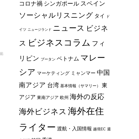
スペイン
コロナ禍
シンガポール
ソーシャルリスニング
タイ
ド
ニュース
ビジネ
イツ
ニュージランド
ビジネスコラム
ス
フィ
聡佑
マレー
リピン
ベトナム
ブータン
シア
中国
ミャンマー
マーケティング
の
南アジア
台湾
東
企
基本情報（サマリー）
海外の反応
アジア
東南アジア
欧州
海外在住
海外ビジネス
ライター
渡航・入国情報
越境EC
週