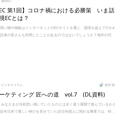
越境EC
EC 第1回】コロナ禍における必勝策 いま話
境ECとは？
買い物や物販はインターネットのECサイトを通じ、国境を超えて行わ
。読者の皆さんも利用したことがあるのではないでしょうか？海外の代
ビジネスコラム
坂井 
ーケティング 匠への道 vol.7 (DL資料)
は、みなさまが当初思い描いていたものとは全く違う展開で進んでいるか
近年日本で著しい伸びを見せていた訪日外国人に関わる事業では、特...