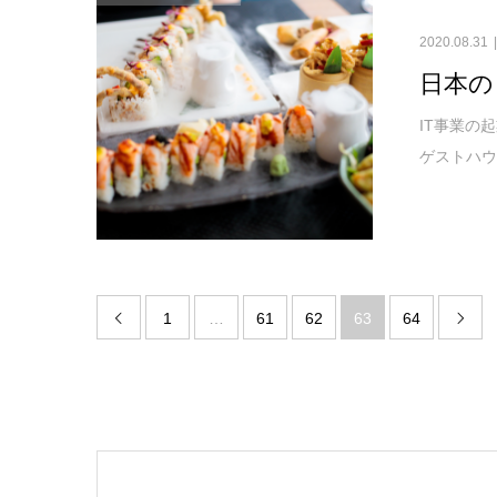
2020.08.31
日本の
IT事業の
ゲストハウ
1
…
61
62
63
64

