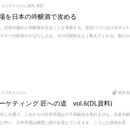
ビジネスコラム
,
欧州
,
英国
場を日本の吟醸酒で攻める
に、日本の優れた吟醸酒を売ることを考察する。英国パブにおけるサン
ィスキーの取扱のすばらしさは、その可能性をよく教えてくれる。都心
ビジネスコラム
坂井 
ーケティング 匠への道 vol.6(DL資料)
ご存じの通り、これからの日本市場は少子高齢化を免れません。生産年
少に伴い、日本市場は確実に縮小を迎えていきます。こうした状況を受