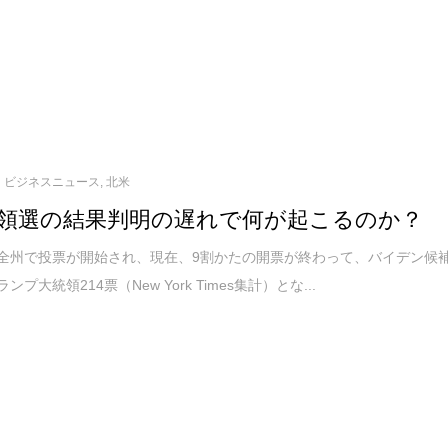
ビジネスニュース
,
北米
領選の結果判明の遅れで何が起こるのか？
に全州で投票が開始され、現在、9割かたの開票が終わって、バイデン候
ンプ大統領214票（New York Times集計）とな...