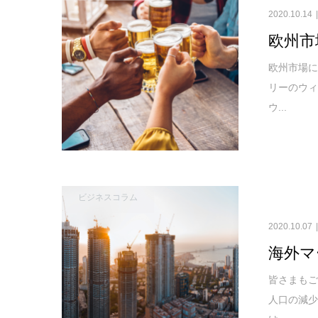
2020.10.14
欧州市
欧州市場
リーのウ
ウ...
ビジネスコラム
2020.10.07
海外マ
皆さまも
人口の減