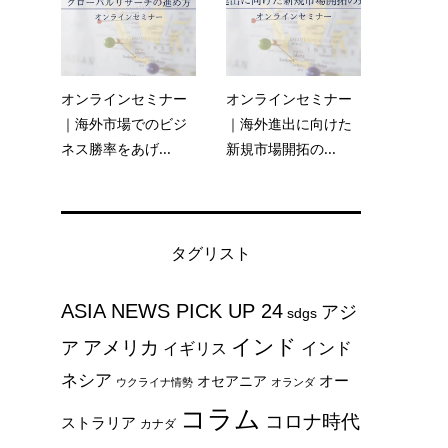
オンラインセミナー
オンラインセミナー
稼
｜海外市場でのビジ
｜海外進出に向けた
南
ネス勝率をあげ...
新規市場開拓の...
タグリスト
ASIA NEWS PICK UP 24
アジ
sdgs
インド
アメリカ
ア
インド
イギリス
ネシア
オー
オセアニア
ウクライナ情勢
オランダ
コラム
コロナ時代
ストラリア
カナダ