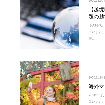
2020.12.10
【越境
題の越
今の時代、
ています
表...
ビジネスコラム
2020.11.18
海外マ
2020年
思います。