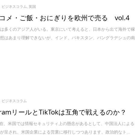
ビジネスコラム
,
英国
コメ・ご飯・おにぎりを欧州で売る vol.4
には多くのアジア人がいる。東京にいて考えると、日本から出て海外で
発想はあまり理解できないが、インド、パキスタン、バングラデシュの
ビジネスコラム
agramリールとTikTokは互角で戦えるのか？
kは現在、米国では情報セキュリティ上の懸念があるとして、中国法人による
が呈され、米国企業による営業に移行しつつあります。政治的なト...