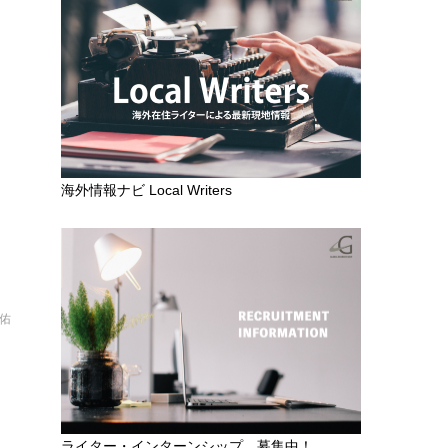
ト
の
海外情報ナビ Local Writers
聡佑
齢
ライター・インターンシップ 募集中！