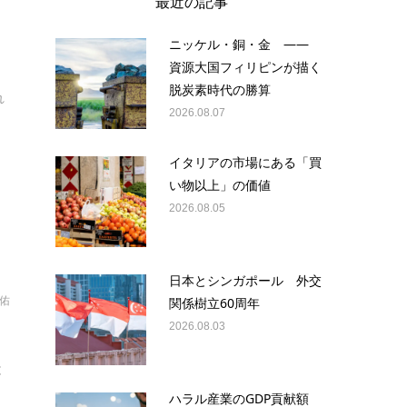
最近の記事
ニッケル・銅・金 ——
資源大国フィリピンが描く
脱炭素時代の勝算
れ
2026.08.07
イタリアの市場にある「買
い物以上」の価値
2026.08.05
日本とシンガポール 外交
聡佑
関係樹立60周年
2026.08.03
と
ハラル産業のGDP貢献額