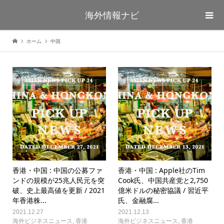
海外情報ナビ
ホーム
中国
海外ビジネスニュース
海外ビジネスニュース
香港・中国 : 中国の公募ファ
香港・中国 : Apple社のTim
ンドの規模が25兆人民元を突
Cook氏、中国共産党と2,750
破、史上最高値を更新 / 2021
億米ドルの秘密協議 / 習近平
年香港株...
氏、金融腐...
2021.12.27
2021.12.13
海外ビジネスニュース
,
香港
海外ビジネスニュース
,
香港