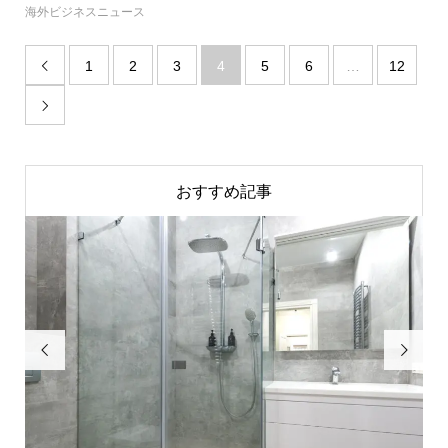
海外ビジネスニュース
1
2
3
4
5
6
…
12


おすすめ記事

