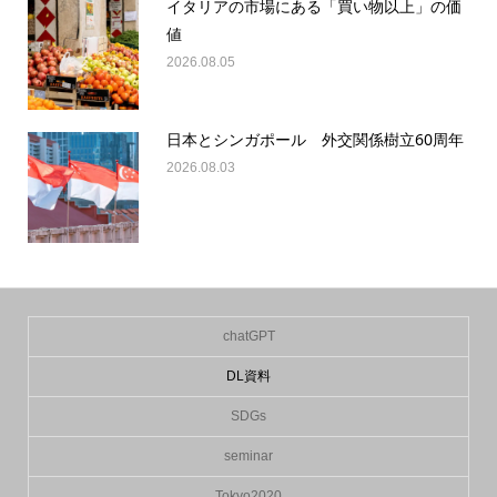
イタリアの市場にある「買い物以上」の価
値
2026.08.05
日本とシンガポール 外交関係樹立60周年
2026.08.03
chatGPT
DL資料
SDGs
seminar
Tokyo2020