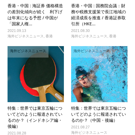
香港・中国 : 海証券 価格構造
香港・中国 : 国務院会議：財
の差別化傾向が続く 利下げ
務や税務支援策で長江地域の
は年末になる予想 / 中国が
経済成長を推進 / 香港証券取
「国家人権...
引所（HKE...
2021.09.13
2021.08.30
海外ビジネスニュース
,
香港
海外ビジネスニュース
,
香港
海外ビジネスニュース
海外ビジネスニュース
特集：世界では東京五輪につ
特集：世界では東京五輪につ
いてどのように報道されてい
いてどのように報道されてい
るのか？（インドネシア編・
るのか？（中国・後編）
後編）
2021.08.27
海外ビジネスニュース
2021.08.28