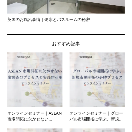
英国のお風呂事情｜硬水とバスルームの秘密
イ
の入.
おすすめ記事
seminar
seminar
オンラインセミナー｜ASEAN
オンラインセミナー｜グロー
市場開拓に欠かせない...
バル市場開拓に学ぶ、新規...