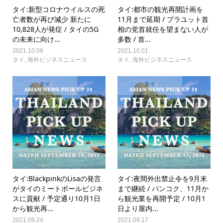
タイ:新型コロナウイルスの死
タイ:都市の観光再開計画を
亡者数が再び減少 新たに
11月まで延期 / プラユット首
10,828人が発症 / タイの5G
相の党首就任を望まない人が
の未来に向け...
多数 / 首...
2021.10.08
2021.10.01
タイ
,
海外ビジネスニュース
タイ
,
海外ビジネスニュース
タイ
タイ
タイ:BlackpinkのLisaの発言
タイ:夜間外出禁止令を9月末
がタイのミートボールビジネ
まで継続 / バンコク、11月か
スに貢献 / 予定通り10月1日
ら観光業を再開予定 / 10月1
から観光再...
日より屋内...
2021.09.24
2021.09.17