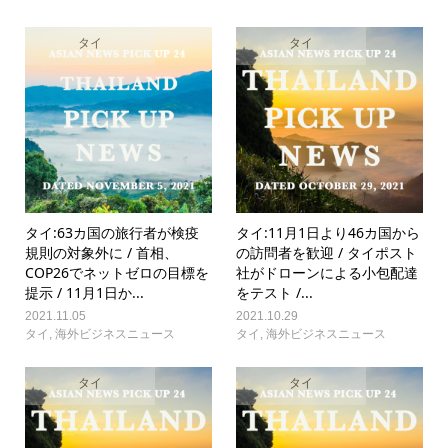
タイ
タイ
タイ:63カ国の旅行者が検疫
タイ:11月1日より46カ国から
規則の対象外に / 首相、
の訪問者を歓迎 / タイポスト
COP26でネットゼロの目標を
社がドローンによる小包配達
提示 / 11月1日か...
をテスト /...
2021.11.05
2021.10.29
タイ
,
海外ビジネスニュース
タイ
,
海外ビジネスニュース
タイ
タイ