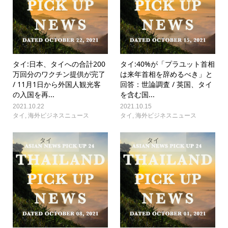
タイ:日本、タイへの合計200
タイ:40%が「プラユット首相
万回分のワクチン提供が完了
は来年首相を辞めるべき」と
/ 11月1日から外国人観光客
回答：世論調査 / 英国、タイ
の入国を再...
を含む国...
2021.10.22
2021.10.15
タイ
,
海外ビジネスニュース
タイ
,
海外ビジネスニュース
タイ
タイ