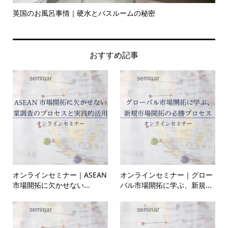
英国のお風呂事情｜硬水とバスルームの秘密
イ
の入.
おすすめ記事
seminar
seminar
オンラインセミナー｜ASEAN
オンラインセミナー｜グロー
市場開拓に欠かせない...
バル市場開拓に学ぶ、新規...
seminar
seminar