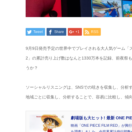
Tweet
Share
+1
RSS
9月9日発売予定の世界中でプレイされる大人気ゲーム「
2」の累計売り上げ数はなんと1330万本を記録、前夜
うか？
ソーシャルリスニングは、SNSでの呟きを収集し、分析
地域ごとに収集し、分析することで、容易に比較し、傾
劇場版も大ヒット! 最新 ONE 
映画「ONE PIECE FILM RED
を調査しました。全世界累計発行部数