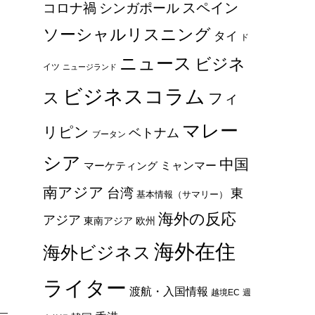
スペイン
コロナ禍
シンガポール
ソーシャルリスニング
タイ
ド
ニュース
ビジネ
イツ
ニュージランド
ビジネスコラム
ス
フィ
マレー
リピン
ベトナム
ブータン
シア
中国
ミャンマー
マーケティング
南アジア
台湾
東
基本情報（サマリー）
海外の反応
アジア
東南アジア
欧州
海外在住
海外ビジネス
ライター
渡航・入国情報
越境EC
週