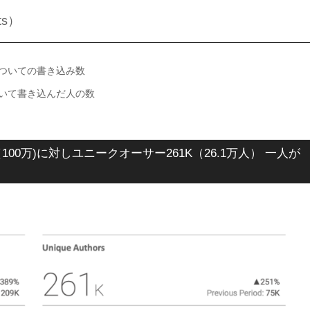
ts）
」についての書き込み数
について書き込んだ人の数
0万)に対しユニークオーサー261K（26.1万人） 一人が