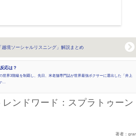
「越境ソーシャルリスニング」解説まとめ
の反応は？
BFの世界3階級を制覇し、先日、米老舗専門誌が世界最強ボクサーに選出した「井上
か…
トレンドワード：スプラトゥーン
著者：gra