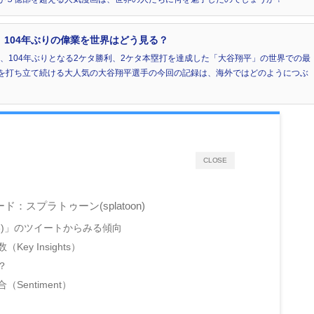
 104年ぶりの偉業を世界はどう見る？
来、104年ぶりとなる2ケタ勝利、2ケタ本塁打を達成した「大谷翔平」の世界での最
を打ち立て続ける大人気の大谷翔平選手の今回の記録は、海外ではどのようにつぶ
CLOSE
スプラトゥーン(splatoon)
on3)」のツイートからみる傾向
y Insights）
？
entiment）
）