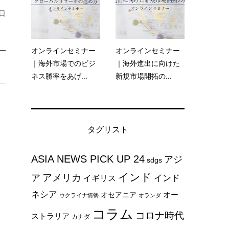
日
オンラインセミナー
オンラインセミナー
｜海外市場でのビジ
｜海外進出に向けた
ネス勝率をあげ...
新規市場開拓の...
タグリスト
ASIA NEWS PICK UP 24
アジ
sdgs
インド
アメリカ
ア
インド
イギリス
ネシア
オー
オセアニア
ウクライナ情勢
オランダ
コラム
コロナ時代
ストラリア
カナダ