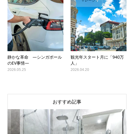
シンガポール
マレーシア
静かな革命 ―シンガポール
観光年スタート月に「940万
のEV事情―
人」
2026.05.25
2026.04.20
おすすめ記事