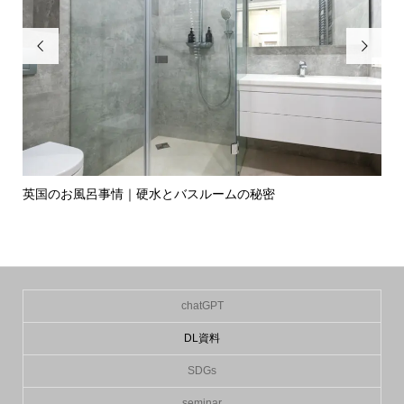


英国のお風呂事情｜硬水とバスルームの秘密
イ
の入.
chatGPT
DL資料
SDGs
seminar