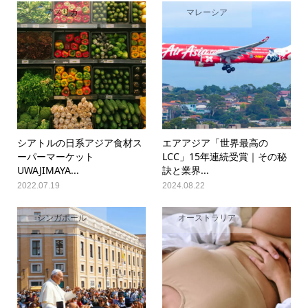
アメリカ
マレーシア
シアトルの日系アジア食材ス
エアアジア「世界最高の
ーパーマーケット
LCC」15年連続受賞｜その秘
UWAJIMAYA...
訣と業界...
2022.07.19
2024.08.22
シンガポール
オーストラリア