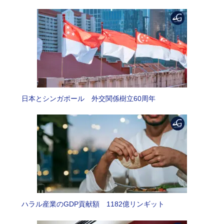
日本とシンガポール 外交関係樹立60周年
ハラル産業のGDP貢献額 1182億リンギット