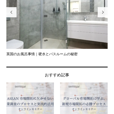


英国のお風呂事情｜硬水とバスルームの秘密
イ
の入.
おすすめ記事
seminar
seminar