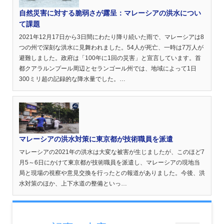
自然災害に対する脆弱さが露呈：マレーシアの洪水につい
て課題
2021年12月17日から3日間にわたり降り続いた雨で、マレーシアは8
つの州で深刻な洪水に見舞われました。54人が死亡、一時は7万人が
避難しました。政府は「100年に1回の災害」と宣言しています。首
都クアラルンプール周辺とセランゴール州では、地域によって1日
300ミリ超の記録的な降水量でした。…
マレーシアの洪水対策に東京都が技術職員を派遣
マレーシアの2021年の洪水は大変な被害が生じましたが、このほど7
月5～6日にかけて東京都が技術職員を派遣し、マレーシアの現地当
局と現場の視察や意見交換を行ったとの報道がありました。今後、洪
水対策のほか、上下水道の整備といっ…