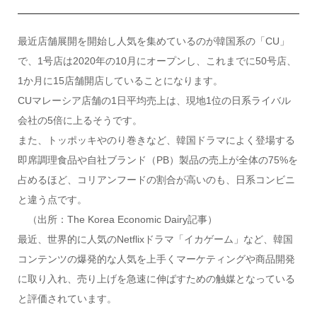
最近店舗展開を開始し人気を集めているのが韓国系の「CU」
で、1号店は2020年の10月にオープンし、これまでに50号店、
1か月に15店舗開店していることになります。
CUマレーシア店舗の1日平均売上は、現地1位の日系ライバル
会社の5倍に上るそうです。
また、トッポッキやのり巻きなど、韓国ドラマによく登場する
即席調理食品や自社ブランド（PB）製品の売上が全体の75%を
占めるほど、コリアンフードの割合が高いのも、日系コンビニ
と違う点です。
（出所：The Korea Economic Dairy記事）
最近、世界的に人気のNetflixドラマ「イカゲーム」など、韓国
コンテンツの爆発的な人気を上手くマーケティングや商品開発
に取り入れ、売り上げを急速に伸ばすための触媒となっている
と評価されています。