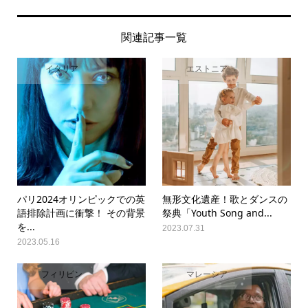
関連記事一覧
イタリア
エストニア
パリ2024オリンピックでの英
無形文化遺産！歌とダンスの
語排除計画に衝撃！ その背景
祭典「Youth Song and...
を...
2023.07.31
2023.05.16
フィリピン
マレーシア