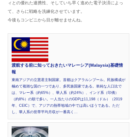
ィとの優れた連携性、そしていち早く進めた電子決済によっ
て、さらに戦略を洗練化させています。
今後もコンビニから目が離せませんね。
渡航する前に知っておきたいマレーシア(Malaysia)基礎情
報
東南アジアの立憲君主制国家。首都はクアラルンプール。民族構成が
極めて複雑な国の一つであり、多民族国家である。単純な人口比で
は、マレー系（約65%）、華人系（約24%）、インド系（印僑）
（約8%）の順で多い。一人当たりのGDPは11,198（ドル）（2019
年、CEIC）で、アジアの熱帯地域の中では高いほうである。ただ
し、華人系の世帯平均月収が一番高く…