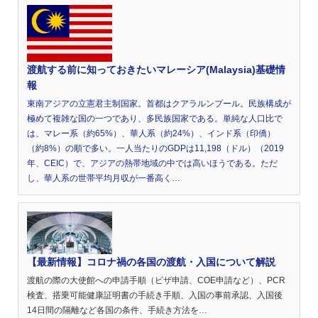
渡航する前に知っておきたいマレーシア(Malaysia)基礎情
報
東南アジアの立憲君主制国家。首都はクアラルンプール。民族構成が
極めて複雑な国の一つであり、多民族国家である。単純な人口比で
は、マレー系（約65%）、華人系（約24%）、インド系（印僑）
（約8%）の順で多い。一人当たりのGDPは11,198（ドル）（2019
年、CEIC）で、アジアの熱帯地域の中では高いほうである。ただ
し、華人系の世帯平均月収が一番高く…
【最新情報】コロナ禍の各国の渡航・入国について解説
渡航の際の大使館への申請手順（ビザ申請、COE申請など）、PCR
検査、搭乗可能健康証明書の手続き手順、入国の事前承認、入国後
14日間の隔離など各国の条件、手続き方法を…