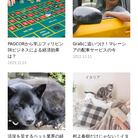
PAGCORから学ぶフィリピン
Grabに追いつけ！マレーシ
IRビジネスによる経済効果
アの配車サービスの今
は？
2022.12.15
2023.11.13
スペイン
イタリア
活況を呈するペット業界の経
村上春樹だけじゃない！イタ