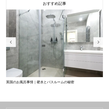
おすすめ記事


英国のお風呂事情｜硬水とバスルームの秘密
イ
の入.