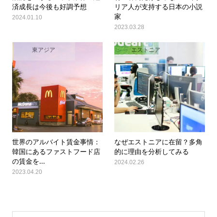
済成長は今後も好調予想
リア人が支持する日本の小説
家
2024.01.10
2023.03.28
東アジア
エストニア
世界のアルバイト賃金事情：
なぜエストニアに在留？多角
韓国にあるファストフード店
的に理由を分析してみる
の賃金を...
2024.02.26
2023.04.20