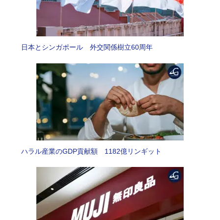
日本とシンガポール 外交関係樹立60周年
ハラル産業のGDP貢献額 1182億リンギット