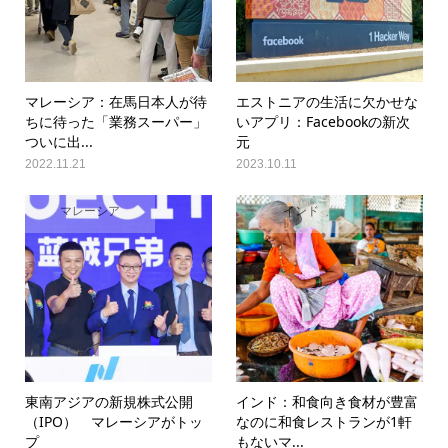
マレーシア：在馬日本人が待
エストニアの生活に欠かせな
ちに待った「業務スーパー」
いアプリ：Facebookの新次
ついに出...
元
2022.11.21
2023.10.11
マレーシア
インド
東南アジアの新規株式公開
インド：和食向き食材が豊富
（IPO） マレーシアがトッ
なのに和食レストランが1軒
プ
もないマ...