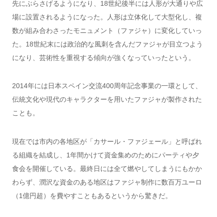
先にぶらさげるようになり、18世紀後半には人形が大通りや広
場に設置されるようになった。人形は立体化して大型化し、複
数が組み合わさったモニュメント（ファジャ）に変化していっ
た。18世紀末には政治的な風刺を含んだファジャが目立つよう
になり、芸術性を重視する傾向が強くなっていったという。
2014年には日本スペイン交流400周年記念事業の一環として、
伝統文化や現代のキャラクターを用いたファジャが製作された
ことも。
現在では市内の各地区が「カサール・ファジェール」と呼ばれ
る組織を結成し、1年間かけて資金集めのためにパーティや夕
食会を開催している。最終日には全て燃やしてしまうにもかか
わらず、潤沢な資金のある地区はファジャ制作に数百万ユーロ
（1億円超）を費やすこともあるというから驚きだ。