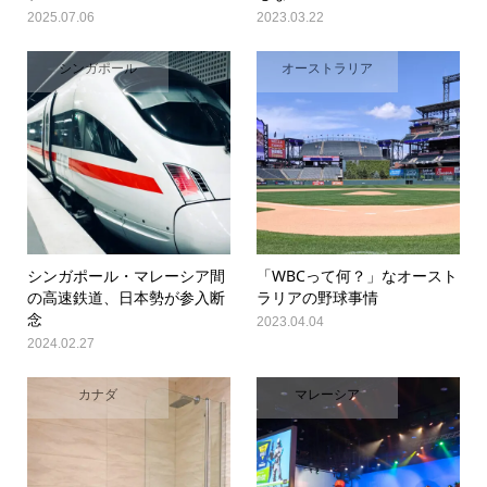
2025.07.06
2023.03.22
シンガポール
オーストラリア
シンガポール・マレーシア間
「WBCって何？」なオースト
の高速鉄道、日本勢が参入断
ラリアの野球事情
念
2023.04.04
2024.02.27
カナダ
マレーシア