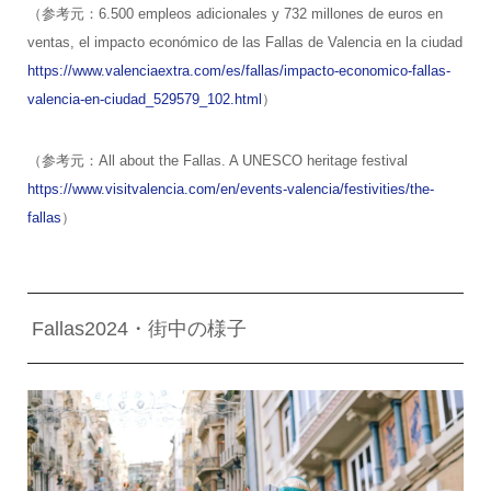
（参考元：6.500 empleos adicionales y 732 millones de euros en
ventas, el impacto económico de las Fallas de Valencia en la ciudad
https://www.valenciaextra.com/es/fallas/impacto-economico-fallas-
valencia-en-ciudad_529579_102.html
）
（参考元：All about the Fallas. A UNESCO heritage festival
https://www.visitvalencia.com/en/events-valencia/festivities/the-
fallas
）
Fallas2024・街中の様子