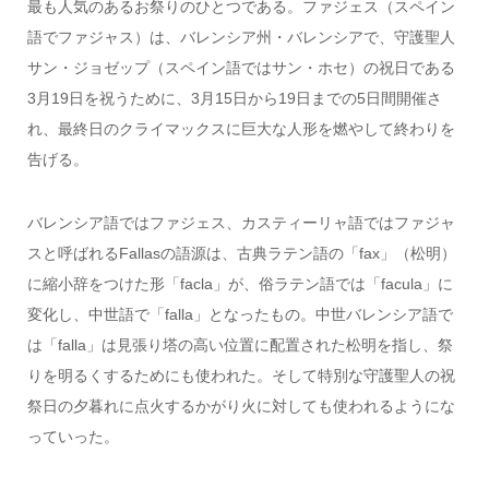
最も人気のあるお祭りのひとつである。ファジェス（スペイン
語でファジャス）は、バレンシア州・バレンシアで、守護聖人
サン・ジョゼップ（スペイン語ではサン・ホセ）の祝日である
3月19日を祝うために、3月15日から19日までの5日間開催さ
れ、最終日のクライマックスに巨大な人形を燃やして終わりを
告げる。
バレンシア語ではファジェス、カスティーリャ語ではファジャ
スと呼ばれるFallasの語源は、古典ラテン語の「fax」（松明）
に縮小辞をつけた形「facla」が、俗ラテン語では「facula」に
変化し、中世語で「falla」となったもの。中世バレンシア語で
は「falla」は見張り塔の高い位置に配置された松明を指し、祭
りを明るくするためにも使われた。そして特別な守護聖人の祝
祭日の夕暮れに点火するかがり火に対しても使われるようにな
っていった。