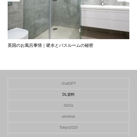
英国のお風呂事情｜硬水とバスルームの秘密
イ
の入.
chatGPT
DL資料
SDGs
seminar
Tokyo2020