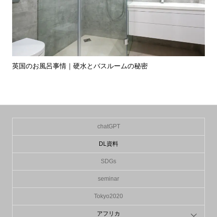
英国のお風呂事情｜硬水とバスルームの秘密
イ
の入.
chatGPT
DL資料
SDGs
seminar
Tokyo2020
アフリカ