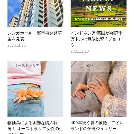
シンガポール 都市再開発草
インドネシア:英国が4億7千
案を発表
万ドルの気候投資 / ジョコ・
ウ...
2025.11.26
2021.11.10
オーストラリア
欧州
物価高による困難な購入状
400年続く愛の象徴、アイル
況！ オーストラリア女性の生
ランドの伝統ジュエリー