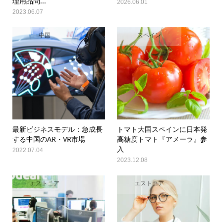
理用品問...
2026.06.01
2023.06.07
中国
スペイン
最新ビジネスモデル：急成長
トマト大国スペインに日本発
する中国のAR・VR市場
高糖度トマト『アメーラ』参
入
2022.07.04
2023.12.08
エストニア
エストニア