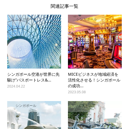
関連記事一覧
シンガポール
シンガポール
シンガポール空港が世界に先
MICEビジネスが地域経済を
駆け”パスポートレス&...
活性化させる！シンガポール
の成功...
2024.04.22
2023.05.08
シンガポール
エストニア