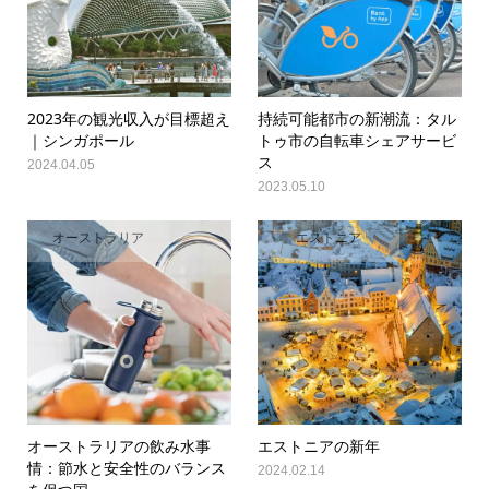
2023年の観光収入が目標超え
持続可能都市の新潮流：タル
｜シンガポール
トゥ市の自転車シェアサービ
ス
2024.04.05
2023.05.10
オーストラリア
エストニア
オーストラリアの飲み水事
エストニアの新年
情：節水と安全性のバランス
2024.02.14