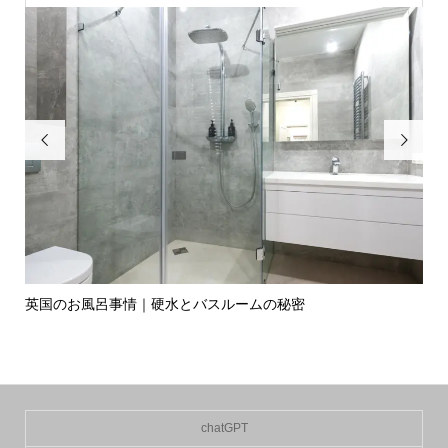


英国のお風呂事情｜硬水とバスルームの秘密
イ
の入.
chatGPT