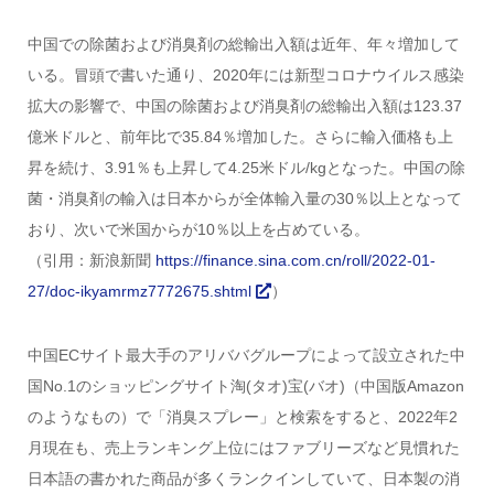
中国での除菌および消臭剤の総輸出入額は近年、年々増加して
いる。冒頭で書いた通り、2020年には新型コロナウイルス感染
拡大の影響で、中国の除菌および消臭剤の総輸出入額は123.37
億米ドルと、前年比で35.84％増加した。さらに輸入価格も上
昇を続け、3.91％も上昇して4.25米ドル/kgとなった。中国の除
菌・消臭剤の輸入は日本からが全体輸入量の30％以上となって
おり、次いで米国からが10％以上を占めている。
（引用：新浪新聞
https://finance.sina.com.cn/roll/2022-01-
27/doc-ikyamrmz7772675.shtml
）
中国ECサイト最大手のアリババグループによって設立された中
国No.1のショッピングサイト淘(タオ)宝(バオ)（中国版Amazon
のようなもの）で「消臭スプレー」と検索をすると、2022年2
月現在も、売上ランキング上位にはファブリーズなど見慣れた
日本語の書かれた商品が多くランクインしていて、日本製の消