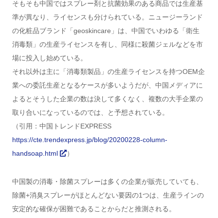
そもそも中国ではスプレー剤と抗菌効果のある商品では生産基
準が異なり、ライセンスも分けられている。ニュージーランド
の化粧品ブランド「geoskincare」は、中国でいわゆる「衛生
消毒類」の生産ライセンスを有し、同様に殺菌ジェルなどを市
場に投入し始めている。
それ以外は主に「消毒類製品」の生産ライセンスを持つOEM企
業への委託生産となるケースが多いようだが、中国メディアに
よるとそうした企業の数は決して多くなく、複数の大手企業の
取り合いになっているのでは、と予想されている。
（引用：中国トレンドEXPRESS
https://cte.trendexpress.jp/blog/20200228-column-
handsoap.html
）
中国製の消毒・除菌スプレーは多くの企業が販売していても、
除菌+消臭スプレーがほとんどない要因の1つは、生産ラインの
安定的な確保が困難であることからだと推測される。