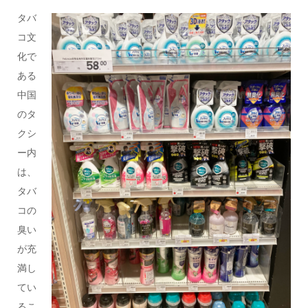
タバ
コ文
化で
ある
中国
のタ
クシ
ー内
は、
タバ
コの
臭い
が充
満し
てい
るこ