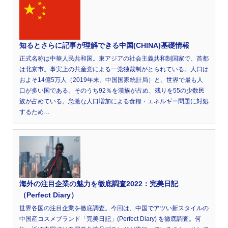
知るとさらに記事が理解できる中国(CHINA)基礎情報
正式名称は中華人民共和国。東アジアの社会主義共和制国家で、首都
は北京市。事実上の共産党による一党独裁制がとられている。人口は
およそ14億5万人（2019年末、中国国家統計局）と、世界で最も人
口が多い国である。そのうち92％を漢族が占め、残りを55の少数民
族が占めている。急激な人口増加による食糧・エネルギー問題に対処
するため…
海外の注目企業の魅力を徹底調査2022：完美日記
（Perfect Diary）
世界各国の注目企業を徹底調査。今回は、中国でアツい新スタイルの
中国産コスメブランド「完美日記」(Perfect Diary) を徹底調査。何