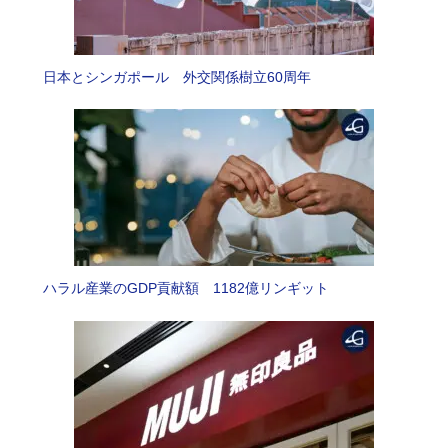
日本とシンガポール 外交関係樹立60周年
ハラル産業のGDP貢献額 1182億リンギット