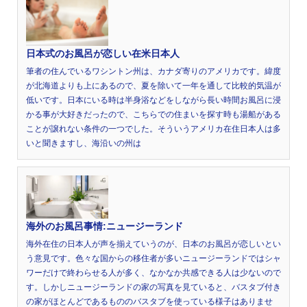
日本式のお風呂が恋しい在米日本人
筆者の住んでいるワシントン州は、カナダ寄りのアメリカです。緯度
が北海道よりも上にあるので、夏を除いて一年を通して比較的気温が
低いです。日本にいる時は半身浴などをしながら長い時間お風呂に浸
かる事が大好きだったので、こちらでの住まいを探す時も湯船がある
ことが譲れない条件の一つでした。そういうアメリカ在住日本人は多
いと聞きますし、海沿いの州は
海外のお風呂事情:ニュージーランド
海外在住の日本人が声を揃えていうのが、日本のお風呂が恋しいとい
う意見です。色々な国からの移住者が多いニュージーランドではシャ
ワーだけで終わらせる人が多く、なかなか共感できる人は少ないので
す。しかしニュージーランドの家の写真を見ていると、バスタブ付き
の家がほとんどであるもののバスタブを使っている様子はありませ