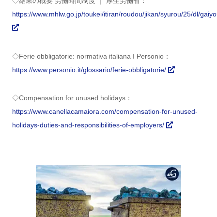
◇結果の概要 労働時間制度 ｜ 厚生労働省：
https://www.mhlw.go.jp/toukei/itiran/roudou/jikan/syurou/25/dl/gaiy
◇Ferie obbligatorie: normativa italiana I Personio：
https://www.personio.it/glossario/ferie-obbligatorie/
◇Compensation for unused holidays：
https://www.canellacamaiora.com/compensation-for-unused-
holidays-duties-and-responsibilities-of-employers/