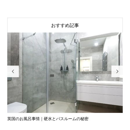
おすすめ記事


英国のお風呂事情｜硬水とバスルームの秘密
イ
の入.