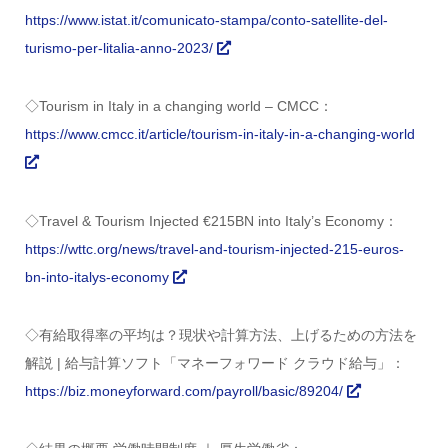
https://www.istat.it/comunicato-stampa/conto-satellite-del-
turismo-per-litalia-anno-2023/
◇Tourism in Italy in a changing world – CMCC：
https://www.cmcc.it/article/tourism-in-italy-in-a-changing-world
◇Travel & Tourism Injected €215BN into Italy’s Economy：
https://wttc.org/news/travel-and-tourism-injected-215-euros-
bn-into-italys-economy
◇有給取得率の平均は？現状や計算方法、上げるための方法を
解説 | 給与計算ソフト「マネーフォワード クラウド給与」：
https://biz.moneyforward.com/payroll/basic/89204/