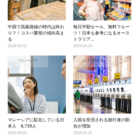
中国で高級路線の時代は終わ
毎日半額セール、無料フルー
り？！コスパ重視の傾向高ま
ツ！日本も参考になるオース
る
トラリア...
2024.04.01
2023.04.24
マレーシア
シンガポール
マレーシアに駐在している日
入国を拒否される旅行者の割
本人 8,739人
合が増加
2025.04.03
2025.01.31