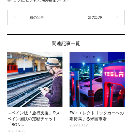
コラム
,
ビジネス
,
海外在住ライター
関連記事一覧
スペイン
アメリカ
スペイン版「旅行支援」!?ス
EV・エレクトリックカーへの
ペイン国鉄の定額チケット
期待高まる米国市場
「BON...
2022.10.12
2023.04.29