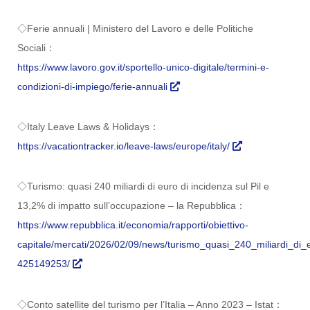
◇Ferie annuali | Ministero del Lavoro e delle Politiche
Sociali：
https://www.lavoro.gov.it/sportello-unico-digitale/termini-e-
condizioni-di-impiego/ferie-annuali
◇Italy Leave Laws & Holidays：
https://vacationtracker.io/leave-laws/europe/italy/
◇Turismo: quasi 240 miliardi di euro di incidenza sul Pil e
13,2% di impatto sull’occupazione – la Repubblica：
https://www.repubblica.it/economia/rapporti/obiettivo-
capitale/mercati/2026/02/09/news/turismo_quasi_240_miliardi_di_
425149253/
◇Conto satellite del turismo per l’Italia – Anno 2023 – Istat：