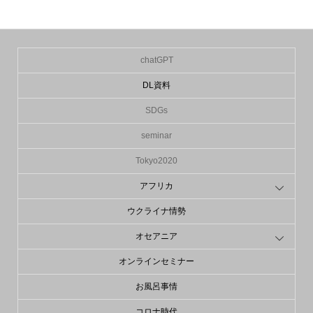
chatGPT
DL資料
SDGs
seminar
Tokyo2020
アフリカ
ウクライナ情勢
オセアニア
オンラインセミナー
お風呂事情
コロナ時代