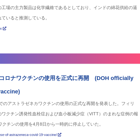
の工場の主力製品は化学繊維であるとしており、インドの綿花供給の逼
れていると推測している。
px
ワクチンの使用を正式に再開 (DOH officially
accine)
内でのアストラゼネカワクチンの使用の正式な再開を発表した。フィリ
のワクチン誘発性血栓症および血小板減少症（VITT）のまれな症例の報
ワクチンの使用を4月8日から一時的に停止していた。
-use-of-astrazeneca-covid-19-vaccine/