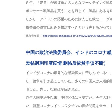
近年、「奶票」が選抜番組の大きなマーケテイング戦
ポンサーの乳製品を買うことを通じて、製品にあるＱ
しかし、アイドルの応援のために購入した飲むヨーグ
抜番組の運営仕組みを検討すべきという声もあがって
北京青年報：
http://cnews.chinadaily.com.cn/a/202105/06/WS60933
中国の政治法務委員会、インドのコロナ感
发帖讽刺印度疫情 删帖后依然争议不断）
インドがコロナの爆発的な感染拡大に苦しんでいる中
し、論争を引き起こしていた。多くの中国人は人道的
明した。先日、投稿は削除された。
昨年の国境紛争以来、中印関係は不安定だ。今年の3
い、新型コロナウイルスワクチンの供給問題を含め、