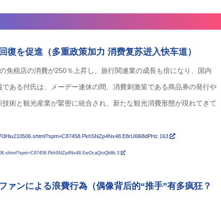
回復を促進（多重政策加力 消费复苏进入快车道）
の免税店の消費が250％上昇し、旅行関連業の成長も倍になり、国内
員である付氏は、メーデー連休の間、消費刺激策である商品券の発行や
新技術と観光産業が緊密に統合され、新たな観光消費形態が現れてきて
2flG7i3Hiu210506.shtml?spm=C87458.PkhSNZp4Nx48.E8rU6l68dPHz.163
10506.shtml?spm=C87458.PkhSNZp4Nx48.EwOcaQtoQb8b.3
ファンによる浪費行為（偶像背后的“推手”有多疯狂？