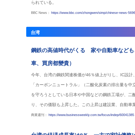
られている。
BBC News：
https://www.bbc.com/zhongwen/simp/chinese-news-56
台湾
鋼鉄の高値時代がくる 家や自動車なども
車、買房都變貴）
今年、台湾の鋼鉄関連株価が46％値上がりし、IC設
「カーボンニュートラル」（二酸化炭素の排出量を中
を守ろうとしている日本や中国などの鋼鉄工場が、二
り、その価額も上昇した。この上昇は建設業、自動車
商業週刊：
https://www.businessweekly.com.tw/focus/indep/6004138