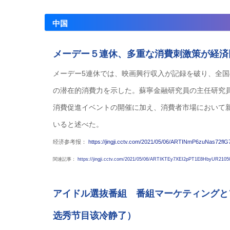
中国
メーデー５連休、多重な消費刺激策が経済
メーデー5連休では、映画興行収入が記録を破り、全国
の潜在的消費力を示した。蘇寧金融研究員の主任研究
消費促進イベントの開催に加え、消費者市場において
いると述べた。
经济参考报：
https://jingji.cctv.com/2021/05/06/ARTINmP6zuNas7
関連記事：
https://jingji.cctv.com/2021/05/06/ARTIKTEy7XEI2pPT1E8HbyUR2
アイドル選抜番組 番組マーケティングと
选秀节目该冷静了）