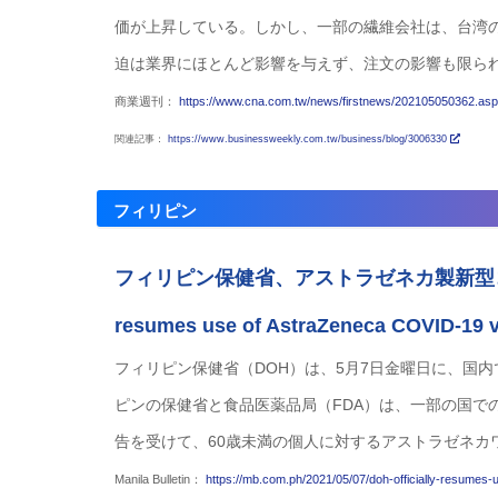
価が上昇している。しかし、一部の繊維会社は、台湾
迫は業界にほとんど影響を与えず、注文の影響も限ら
商業週刊：
https://www.cna.com.tw/news/firstnews/202105050362.as
関連記事：
https://www.businessweekly.com.tw/business/blog/3006330
フィリピン
フィリピン保健省、アストラゼネカ製新型コロナ
resumes use of AstraZeneca COVID-19 v
フィリピン保健省（DOH）は、5月7日金曜日に、国
ピンの保健省と食品医薬品局（FDA）は、一部の国で
告を受けて、60歳未満の個人に対するアストラゼネカ
Manila Bulletin：
https://mb.com.ph/2021/05/07/doh-officially-resumes