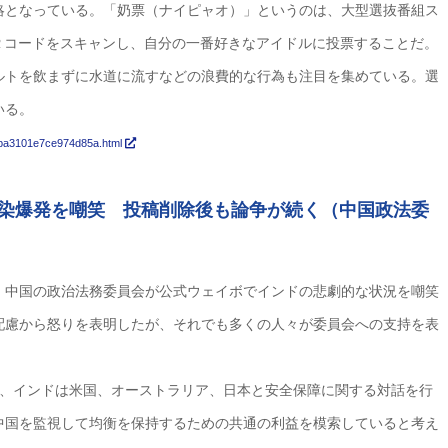
略となっている。「奶票（ナイピャオ）」というのは、大型選抜番組ス
Ｒコードをスキャンし、自分の一番好きなアイドルに投票することだ。
ルトを飲まずに水道に流すなどの浪費的な行為も注目を集めている。選
いる。
6aba3101e7ce974d85a.html
染爆発を嘲笑 投稿削除後も論争が続く（中国政法委
、中国の政治法務委員会が公式ウェイボでインドの悲劇的な状況を嘲笑
配慮から怒りを表明したが、それでも多くの人々が委員会への支持を表
月、インドは米国、オーストラリア、日本と安全保障に関する対話を行
中国を監視して均衡を保持するための共通の利益を模索していると考え