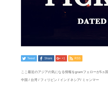
Tweet
Share
+1
RSS
ここ最近のアジアの気になる情報をgramフェローが5ヵ
中国 / 台湾 / フィリピン / インドネシア/ ミャンマー