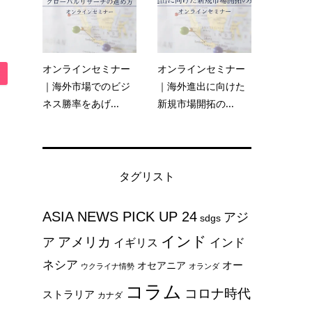
オンラインセミナー
オンラインセミナー
｜海外市場でのビジ
｜海外進出に向けた
ネス勝率をあげ...
新規市場開拓の...
タグリスト
ASIA NEWS PICK UP 24
アジ
sdgs
インド
アメリカ
ア
インド
イギリス
ネシア
オー
オセアニア
ウクライナ情勢
オランダ
コラム
コロナ時代
ストラリア
カナダ