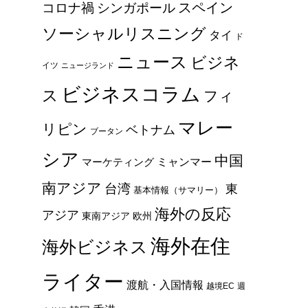
スペイン
コロナ禍
シンガポール
ソーシャルリスニング
タイ
ド
ニュース
ビジネ
イツ
ニュージランド
ビジネスコラム
ス
フィ
マレー
リピン
ベトナム
ブータン
シア
中国
ミャンマー
マーケティング
南アジア
台湾
東
基本情報（サマリー）
海外の反応
アジア
東南アジア
欧州
海外在住
海外ビジネス
ライター
渡航・入国情報
越境EC
週