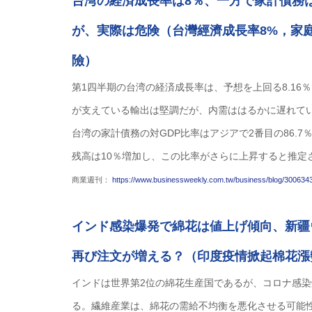
台湾の経済成長率は8％、一方で家計債務
が、実際は危険（台灣經濟成長率8%，家
險）
第1四半期の台湾の経済成長率は、予想を上回る8.1
が支えている輸出は堅調だが、内需ははるかに遅れてい
台湾の家計債務の対GDP比率はアジアで2番目の86.
残高は10％増加し、この比率がさらに上昇すると推定
商業週刊：
https://www.businessweekly.com.tw/business/blog/30063
インド感染爆発で綿花は値上げ傾向、新疆
再び注文が増える？（印度疫情掀起棉花漲
インドは世界第2位の綿花生産国であるが、コロナ感
る。繊維産業は、綿花の需給不均衡を悪化させる可能