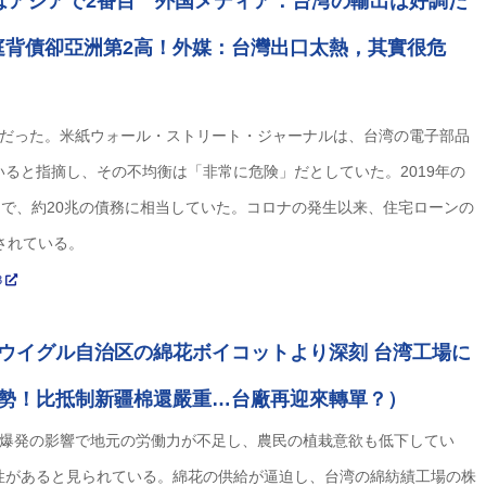
はアジアで2番目 外国メディア：台湾の輸出は好調だ
庭背債卻亞洲第2高！外媒：台灣出口太熱，其實很危
6％だった。米紙ウォール・ストリート・ジャーナルは、台湾の電子部品
ると指摘し、その不均衡は「非常に危険」だとしていた。2019年の
7％で、約20兆の債務に相当していた。コロナの発生以来、住宅ローンの
されている。
43
ウイグル自治区の綿花ボイコットより深刻 台湾工場に
勢！比抵制新疆棉還嚴重…台廠再迎來轉單？）
染爆発の影響で地元の労働力が不足し、農民の植栽意欲も低下してい
性があると見られている。綿花の供給が逼迫し、台湾の綿紡績工場の株