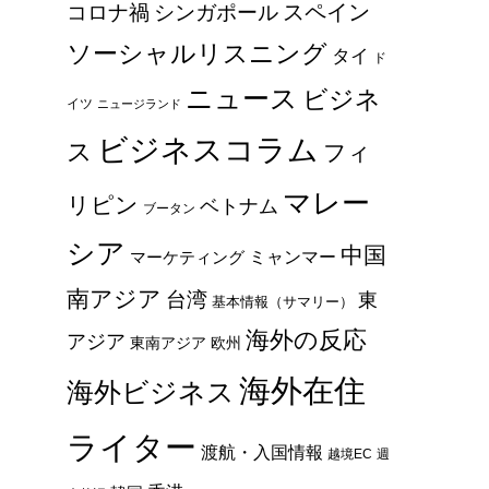
スペイン
コロナ禍
シンガポール
ソーシャルリスニング
タイ
ド
ニュース
ビジネ
イツ
ニュージランド
ビジネスコラム
ス
フィ
マレー
リピン
ベトナム
ブータン
シア
中国
ミャンマー
マーケティング
南アジア
台湾
東
基本情報（サマリー）
海外の反応
アジア
東南アジア
欧州
海外在住
海外ビジネス
ライター
渡航・入国情報
越境EC
週