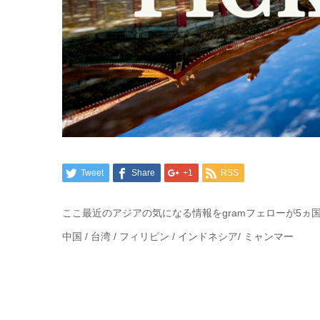
Tweet
Share
+1
RSS
ここ最近のアジアの気になる情報をgramフェローが5ヵ
中国 / 台湾 / フィリピン / インドネシア/ ミャンマー