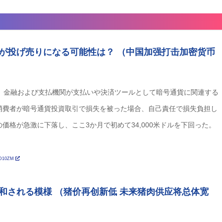
が投げ売りになる可能性は？ （中国加强打击加密货币
し、金融および支払機関が支払いや決済ツールとして暗号通貨に関連する
消費者が暗号通貨投資取引で損失を被った場合、自己責任で損失負担し
格が急激に下落し、ここ3か月で初めて34,000米ドルを下回った。
CN2D10ZM
和される模様 （猪价再创新低 未来猪肉供应将总体宽