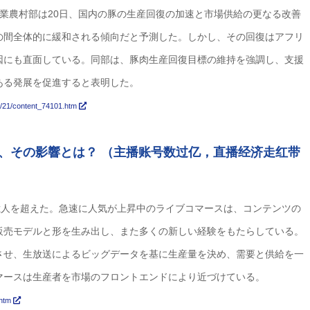
業農村部は20日、国内の豚の生産回復の加速と市場供給の更なる改善
の間全体的に緩和される傾向だと予測した。しかし、その回復はアフリ
因にも直面している。同部は、豚肉生産回復目標の維持を強調し、支援
ある発展を促進すると表明した。
5/21/content_74101.htm
、その影響とは？ （主播账号数过亿，直播经济走红带
3億人を超えた。急速に人気が上昇中のライブコマースは、コンテンツの
販売モデルと形を生み出し、また多くの新しい経験をもたらしている。
させ、生放送によるビッグデータを基に生産量を決め、需要と供給を一
マースは生産者を市場のフロントエンドにより近づけている。
.htm