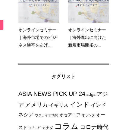
オンラインセミナー
オンラインセミナー
｜海外市場でのビジ
｜海外進出に向けた
ネス勝率をあげ...
新規市場開拓の...
タグリスト
ASIA NEWS PICK UP 24
アジ
sdgs
インド
アメリカ
ア
インド
イギリス
ネシア
オー
オセアニア
ウクライナ情勢
オランダ
コラム
コロナ時代
ストラリア
カナダ