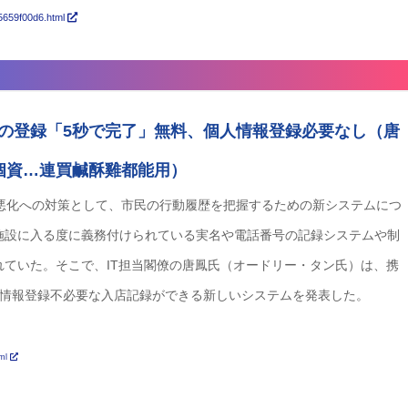
55659f00d6.html
の登録「5秒で完了」無料、個人情報登録必要なし（唐
個資…連買鹹酥雞都能用）
な悪化への対策として、市民の行動履歴を把握するための新システムにつ
施設に入る度に義務付けられている実名や電話番号の記録システムや制
ていた。そこで、IT担当閣僚の唐鳳氏（オードリー・タン氏）は、携
人情報登録不必要な入店記録ができる新しいシステムを発表した。
tml