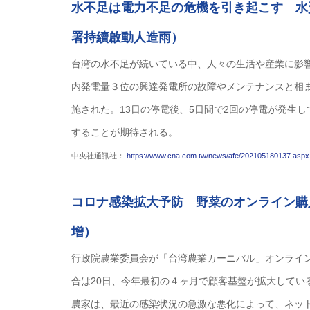
水不足は電力不足の危機を引き起こす 水
署持續啟動人造雨）
台湾の水不足が続いている中、人々の生活や産業に影
内発電量３位の興達発電所の故障やメンテナンスと相
施された。13日の停電後、5日間で2回の停電が発生
することが期待される。
中央社通訊社：
https://www.cna.com.tw/news/afe/202105180137.asp
コロナ感染拡大予防 野菜のオンライン購
增）
行政院農業委員会が「台湾農業カーニバル」オンライ
合は20日、今年最初の４ヶ月で顧客基盤が拡大してい
農家は、最近の感染状況の急激な悪化によって、ネッ