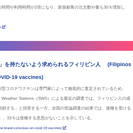
時間や利用時間が2倍になり、新規顧客の注文数や量も30％増加し
px
持たないよう求められるフィリピン人 (Filipinos
OVID-19 vaccines)
新型コロナワクチンは専門家によって徹底的に査定されているため、
eather Stations（SWS）による最近の調査では、フィリピン人の成
「信頼する」と回答する一方、全国の世論調査の結果では、接種を受ける
実」、33％は接種する意思がないことを示している。
o-be-brand-conscious-on-covid-19-vaccines/