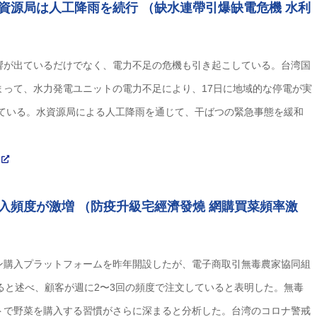
資源局は人工降雨を続行 （缺水連帶引爆缺電危機 水利
響が出ているだけでなく、電力不足の危機も引き起こしている。台湾国
まって、水力発電ユニットの電力不足により、17日に地域的な停電が実
している。水資源局による人工降雨を通じて、干ばつの緊急事態を緩和
x
入頻度が激増 （防疫升級宅經濟發燒 網購買菜頻率激
ン購入プラットフォームを昨年開設したが、電子商取引無毒農家協同組
ると述べ、顧客が週に2〜3回の頻度で注文していると表明した。無毒
トで野菜を購入する習慣がさらに深まると分析した。台湾のコロナ警戒