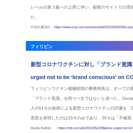
レベルの第３級への上昇に伴い、顧客のサイトでの滞在
た。
中央社通訊社：
https://www.cna.com.tw/news/ahel/202105200355.as
フィリピン
新型コロナワクチンに対し「ブランド意識」を
urged not to be ‘brand conscious’ on C
フィリピンワクチン接種財団の事務局長は、すべての
「ブランド意識」を持つべきではないと述べた。Social W
人の51％が政府による新型コロナワクチンの評価を
意思を表明したのは33％のみであり、35％は「不確
Manila Bulletin：
：https://mb.com.ph/2021/05/22/filipinos-urged-not-t