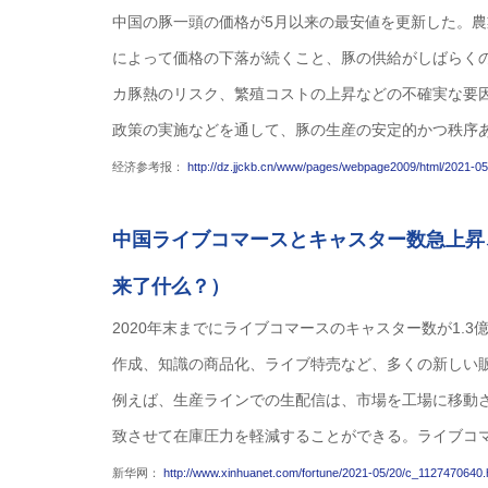
中国の豚一頭の価格が5月以来の最安値を更新した。農
によって価格の下落が続くこと、豚の供給がしばらく
カ豚熱のリスク、繁殖コストの上昇などの不確実な要
政策の実施などを通して、豚の生産の安定的かつ秩序
经济参考报：
http://dz.jjckb.cn/www/pages/webpage2009/html/2021-0
中国ライブコマースとキャスター数急上昇
来了什么？）
2020年末までにライブコマースのキャスター数が1.
作成、知識の商品化、ライブ特売など、多くの新しい
例えば、生産ラインでの生配信は、市場を工場に移動
致させて在庫圧力を軽減することができる。ライブコ
新华网：
http://www.xinhuanet.com/fortune/2021-05/20/c_1127470640