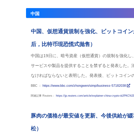
中国
中国、仮想通貨規制を強化、ビットコイン
后，比特币现恐慌式抛售）
中国は19日に、暗号資産（仮想通貨）の規制を強化
サービスや製品を提供することを禁ずると発表した。
なければならないと表明した。発表後、ビットコインの価
BBC ：
https://www.bbc.com/zhongwen/simp/business-57182038
関連記事 Reuters：
https://jp.reuters.com/article/explainer-china-crypto-idJPK
豚肉の価格が最安値を更新、今後供給が緩
松）