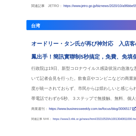
関連記事 JETRO：
https://www.jetro.go.jp/biznews/2020/10/a96bbe
台湾
オードリー・タン氏が再び神対応 入店客
鳳出手！簡訊實聯制5秒搞定，免費、免填
行政院は19日、新型コロナウイルス感染状況の急激
いて記者会見を行った。飲食店やコンビニなどの商業
度が統一されておらず、市民からは煩わしいと感じられ
帯電話でわずか5秒、３ステップで無接触、無料、個
商業週刊：
https://www.businessweekly.com.tw/focus/blog/3006517
関連記事 NHK：
https://www3.nhk.or.jp/news/html/20210520/k10013040811000.h