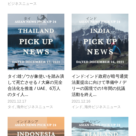
ビジネスニュース
タイ
インド
タイ:雄ゾウが象使いを踏み潰
インド:インド政府が暗号通貨
して死亡させる / 大麻の完全
法案提出に向けて準備中 / デ
合法化を推進 / UAE、6万人
リーの国境での1年間の抗議
のタイ人...
活動を終え...
2021.12.17
2021.12.16
タイ
,
海外ビジネスニュース
インド
,
海外ビジネスニュース
インドネシア
フィリピン