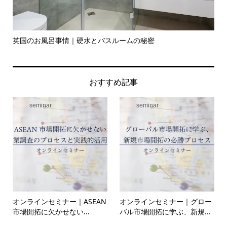
英国のお風呂事情｜硬水とバスルームの秘密
イ
の入.
おすすめ記事
seminar
seminar
オンラインセミナー｜ASEAN
オンラインセミナー｜グロー
市場開拓に欠かせない...
バル市場開拓に学ぶ、新規...