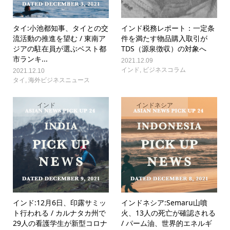
タイ:小池都知事、タイとの交
インド税務レポート：一定条
流活動の推進を望む / 東南ア
件を満たす物品購入取引が
ジアの駐在員が選ぶベスト都
TDS（源泉徴収）の対象へ
市ランキ...
2021.12.09
インド
,
ビジネスコラム
2021.12.10
タイ
,
海外ビジネスニュース
インド
インドネシア
インド:12月6日、印露サミッ
インドネシア:Semaru山噴
ト行われる / カルナタカ州で
火、13人の死亡が確認される
29人の看護学生が新型コロナ
/ パーム油、世界的エネルギ