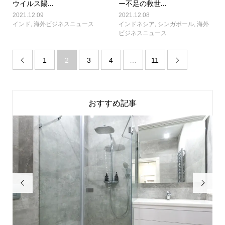
ウイルス陽...
ー不足の救世...
2021.12.09
2021.12.08
インド
,
海外ビジネスニュース
インドネシア
,
シンガポール
,
海外
ビジネスニュース
1
2
3
4
…
11


おすすめ記事

