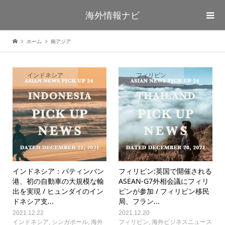
海外情報ナビ
ホーム
南アジア
インドネシア
フィリピン
インドネシア：パティンバン
フィリピン:英国で開催される
港、初の自動車の大規模な輸
ASEAN-G7外相会議にフィリ
出を実現 / ヒュンダイのイン
ピンが参加 / フィリピン移民
ドネシア支...
局、フラン...
2021.12.22
2021.12.20
インドネシア
,
シンガポール
,
海外
フィリピン
,
海外ビジネスニュース