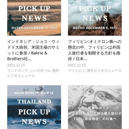
インドネシア：ジョコ・ウィ
フィリピン:オミクロン株への
ドド大統領、米国主催のサミ
懸念の中、フィリピンは外国
ットに参加 / Bakrie &
人旅行者を制限する方針を維
Brothers社...
持 / 日本...
2021.12.15
2021.12.13
インドネシア
,
シンガポール
,
海外
フィリピン
,
海外ビジネスニュース
ビジネスニュース
タイ
インド