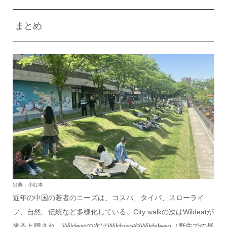
まとめ
出典：小紅本
近年の中国の若者のニーズは、コスパ、タイパ、スローライ
フ、自然、伝統など多様化している。City walkの次はWildeatが
来ると噂され、Wildeatの次はWildnapやWildsleep（野生での昼