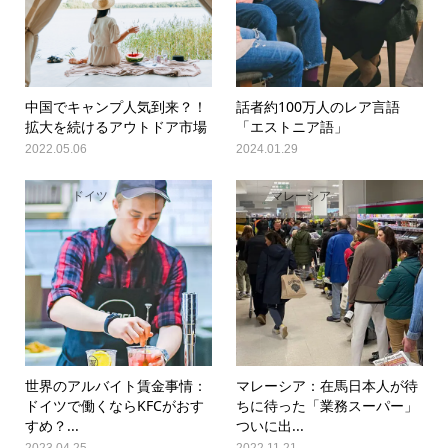
中国でキャンプ人気到来？！
話者約100万人のレア言語
拡大を続けるアウトドア市場
「エストニア語」
2022.05.06
2024.01.29
ドイツ
マレーシア
世界のアルバイト賃金事情：
マレーシア：在馬日本人が待
ドイツで働くならKFCがおす
ちに待った「業務スーパー」
すめ？...
ついに出...