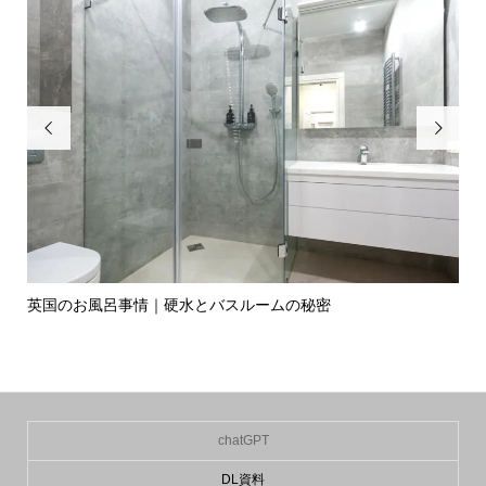


英国のお風呂事情｜硬水とバスルームの秘密
イ
の入.
chatGPT
DL資料