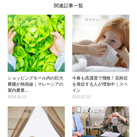
関連記事一覧
マレーシア
スペイン
ショッピングモール内の巨大
今春も高濃度で飛散！花粉症
農園が熱視線｜マレーシアの
を発症する人が増加中｜スペ
屋内農業...
イン
2024.05.15
2025.07.11
中国
エストニア