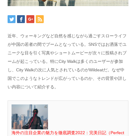
近年、ウォーキングなど自然を感じながら過ごすスローライフ
が中国の若者の間でブームとなっている。SNSではお洒落でユ
ニークな目を引く写真やショートムービーが次々に投稿されブ
ームが起こっている。特にCity Walkは多くのユーザーが参加
し、City Walkの次に人気とされているのがWildeatだ。なぜ中
国でこのようなトレンドが広がっているのか、その背景や詳し
い内容について紹介する。
海外の注目企業の魅力を徹底調査2022：完美日記（Perfect