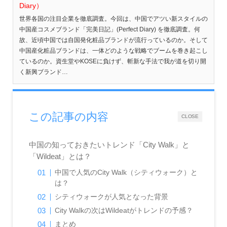
Diary）
世界各国の注目企業を徹底調査。今回は、中国でアツい新スタイルの
中国産コスメブランド「完美日記」(Perfect Diary) を徹底調査。何
故、近頃中国では自国発化粧品ブランドが流行っているのか。そして
中国産化粧品ブランドは、一体どのような戦略でブームを巻き起こし
ているのか。資生堂やKOSEに負けず、斬新な手法で我が道を切り開
く新興ブランド…
この記事の内容
CLOSE
中国の知っておきたいトレンド「City Walk」と
「Wildeat」とは？
中国で人気のCity Walk（シティウォーク）と
は？
シティウォークが人気となった背景
City Walkの次はWildeatがトレンドの予感？
まとめ