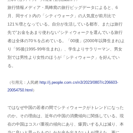
旅行情報メディア・馬蜂窩の旅行ビッグデータによると、6
月、同サイト内の「シティウォーク」の人気度が前月比で
121％増となっている。自分が生活している都市、または旅行
先で”お金をあまり使わない”シティウォークを選んでいる旅行
者は全体の70％を占めている。「00後」(2000年以降生まれ)よ
り「95後(1995-99年生まれ)」、学生よりサラリーマン、男女
別では男性より女性のほうが「シティウォーク」を好んでい
る。
（引用元：人民網
http://j.people.com.cn/n3/2023/0807/c206603-
20054750.html
）
ではなぜ中国の若者の間でシティウォークがトレンドになった
のか。その理由は、近年の中国の消費傾向に関係している。現
在の中国はコスパ重視の傾向にあり、爆買いする人は減り、本
当に良いと思ったものしかお金を出さない人が増えた。更に、