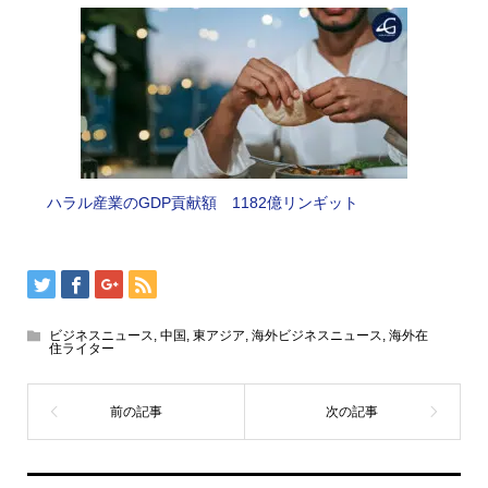
ハラル産業のGDP貢献額 1182億リンギット
ビジネスニュース
,
中国
,
東アジア
,
海外ビジネスニュース
,
海外在
住ライター