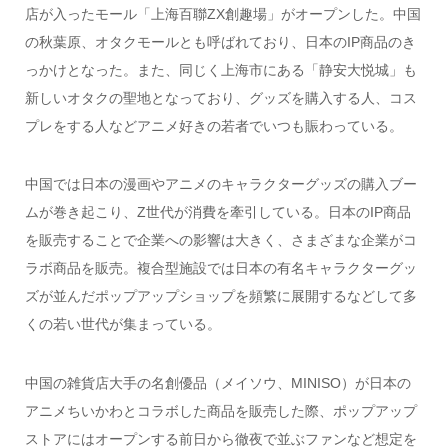
店が入ったモール「上海百聯ZX創趣場」がオープンした。中国
の秋葉原、オタクモールとも呼ばれており、日本のIP商品のき
っかけとなった。また、同じく上海市にある「静安大悦城」も
新しいオタクの聖地となっており、グッズを購入する人、コス
プレをする人などアニメ好きの若者でいつも賑わっている。
中国では日本の漫画やアニメのキャラクターグッズの購入ブー
ムが巻き起こり、Z世代が消費を牽引している。日本のIP商品
を販売することで企業への影響は大きく、さまざまな企業がコ
ラボ商品を販売。複合型施設では日本の有名キャラクターグッ
ズが並んだポップアップショップを頻繁に展開するなどして多
くの若い世代が集まっている。
中国の雑貨店大手の名創優品（メイソウ、MINISO）が日本の
アニメちいかわとコラボした商品を販売した際、ポップアップ
ストアにはオープンする前日から徹夜で並ぶファンなど想定を