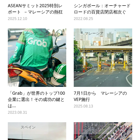
ASEANサミット2025特別レ
シンガポール：オーチャード
ポート －マレーシアの熱狂
ロードの百貨店閉店相次ぐ
2025.12.10
2022.08.25
マレーシア
マレーシア
「Grab」が世界のトップ100
7月1日から マレーシアの
企業に選出！その成功の鍵と
VEP施行
は...
2025.08.13
2023.08.31
スペイン
シンガポール