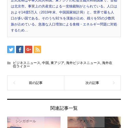
正式名称は中華人民共和国。東アジアの社会主義共和制国家で、首都
は北京市。事実上の共産党による一党独裁制がとられている。人口は
およそ14億5万人（2019年末、中国国家統計局）と、世界で最も人
口が多い国である。そのうち92％を漢族が占め、残りを55の少数民
族が占めている。急激な人口増加による食糧・エネルギー問題に対処
するため…
ビジネスニュース
,
中国
,
東アジア
,
海外ビジネスニュース
,
海外在
住ライター
関連記事一覧
シンガポール
アメリカ