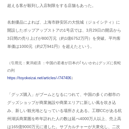
超える客が殺到し入店制限をする店舗もあった。
名創優品によれば、上海市静安区の大悦城（ジョイシティ）に
開設したポップアップストアの1号店では、3月29日の開店から
3日間の売り上げが800万元（約1億6752万円）を突破。平均客
単価は1000元（約2万941円）を超えたという。
（引用元：東洋経済 ：中国の若者が日本の｢ちいかわ｣グッズに長蛇
の列
https://toyokeizai.net/articles/-/747406
）
「グッズ購入」がブームとなるにつれて、中国の多くの都市の
グッズショップが商業施設や商業エリアに新しい風を吹き込
み、新しい観光地となっている場所さえある。工聯CCがある杭
州湖浜商業圏を昨年訪れた人の数は延べ4000万人以上、売上高
は165億9000万元に達した。サブカルチャーが大衆化し、二次