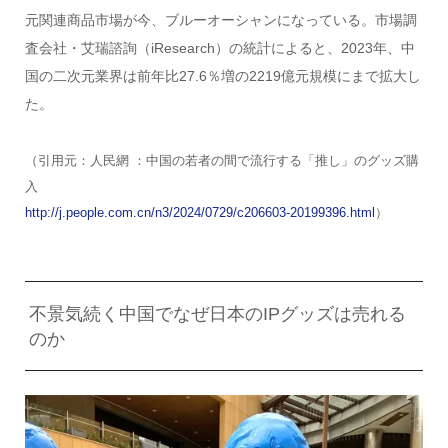
元関連商品市場が今、ブルーオーシャンになっている。市場調
査会社・艾瑞諮詢（iResearch）の統計によると、2023年、中
国の二次元業界は前年比27.6％増の2219億元規模にまで拡大し
た。
（引用元：人民網 ：中国の若者の間で流行する「推し」のグッズ購
入
http://j.people.com.cn/n3/2024/0729/c206603-20199396.html
）
不景気続く中国でなぜ日本のIPグッズは売れる
のか