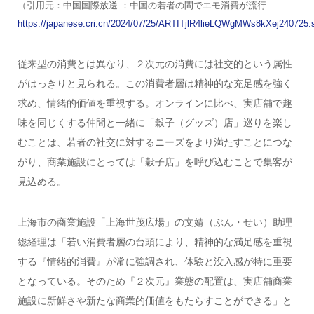
（引用元：中国国際放送 ：中国の若者の間でエモ消費が流行
https://japanese.cri.cn/2024/07/25/ARTITjlR4lieLQWgMWs8kXej240725.
従来型の消費とは異なり、２次元の消費には社交的という属性
がはっきりと見られる。この消費者層は精神的な充足感を強く
求め、情緒的価値を重視する。オンラインに比べ、実店舗で趣
味を同じくする仲間と一緒に「穀子（グッズ）店」巡りを楽し
むことは、若者の社交に対するニーズをより満たすことにつな
がり、商業施設にとっては「穀子店」を呼び込むことで集客が
見込める。
上海市の商業施設「上海世茂広場」の文婧（ぶん・せい）助理
総経理は「若い消費者層の台頭により、精神的な満足感を重視
する『情緒的消費』が常に強調され、体験と没入感が特に重要
となっている。そのため『２次元』業態の配置は、実店舗商業
施設に新鮮さや新たな商業的価値をもたらすことができる」と