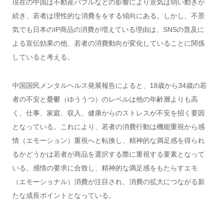
現在の中国は不動産バブルなどの影響により景気は弱い動きが
続き、若者は理性的な消費ををする傾向にある。しかし、不景
気でも日本のIP商品の消費が増えている理由は、SNSの普及に
よる宣伝効果の他、若者の消費動向が変化していることに関係
していると考える。
中国国民メンタルヘルス発展報告によると、18歳から34歳の若
者の不安と憂鬱（ゆううつ）のレベルは他の年齢層よりも高
く、仕事、家庭、収入、健康からのストレスが不安を招く要因
となっている。これにより、若者の消費行動は機能重視から感
情（エモーション）重視へと転換し、精神的な満足感を得られ
るかどうかは若者が商品を選択する際に重視する要素となって
いる。感情の要求に合致し、精神的な満足感をもたらすエモ
（エモーショナル）消費が注目され、消費の拡大につながる新
たな成長ポイントとなっている。