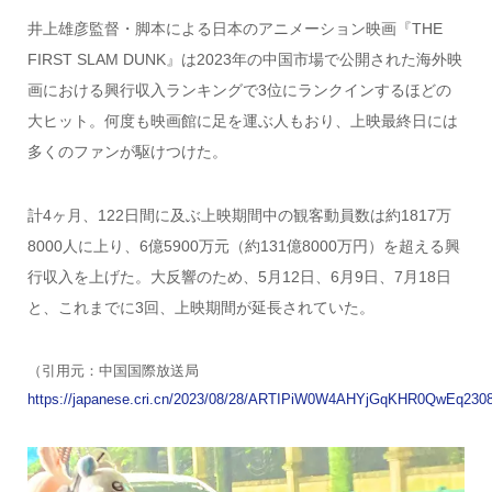
井上雄彦監督・脚本による日本のアニメーション映画『THE
FIRST SLAM DUNK』は2023年の中国市場で公開された海外映
画における興行収入ランキングで3位にランクインするほどの
大ヒット。何度も映画館に足を運ぶ人もおり、上映最終日には
多くのファンが駆けつけた。
計4ヶ月、122日間に及ぶ上映期間中の観客動員数は約1817万
8000人に上り、6億5900万元（約131億8000万円）を超える興
行収入を上げた。大反響のため、5月12日、6月9日、7月18日
と、これまでに3回、上映期間が延長されていた。
（引用元：中国国際放送局
https://japanese.cri.cn/2023/08/28/ARTIPiW0W4AHYjGqKHR0QwEq2308