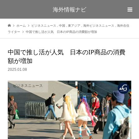
海外情報ナビ
ホーム
ビジネスニュース
,
中国
,
東アジア
,
海外ビジネスニュース
,
海外在住
ライター
中国で推し活が人気 日本のIP商品の消費額が増加
中国で推し活が人気 日本のIP商品の消費
額が増加
2025.01.08
ビジネスニュース