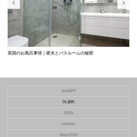


英国のお風呂事情｜硬水とバスルームの秘密
イ
の入.
chatGPT
DL資料
SDGs
seminar
Tokyo2020