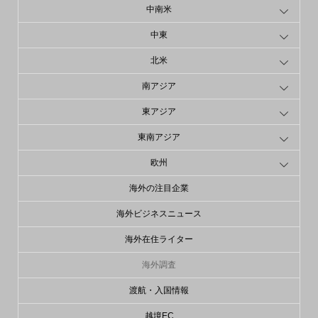
中南米
中東
北米
南アジア
東アジア
東南アジア
欧州
海外の注目企業
海外ビジネスニュース
海外在住ライター
海外調査
渡航・入国情報
越境EC