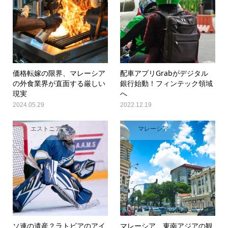
価格転嫁の限界、マレーシア
配車アプリGrabがデジタル
の外食業界が直面する厳しい
銀行始動！フィンテック領域
現実
へ
2024.05.29
2022.12.19
エストニア
マレーシア
ソ連の遺産？ラトビアのアイ
マレーシア 東南アジアの観