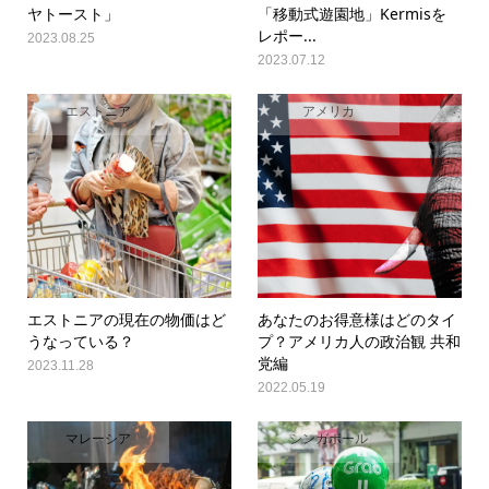
ヤトースト」
「移動式遊園地」Kermisを
レポー...
2023.08.25
2023.07.12
エストニア
アメリカ
エストニアの現在の物価はど
あなたのお得意様はどのタイ
うなっている？
プ？アメリカ人の政治観 共和
党編
2023.11.28
2022.05.19
マレーシア
シンガポール