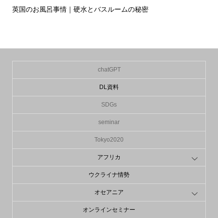
英国のお風呂事情｜硬水とバスルームの秘密
イ
の入.
chatGPT
DL資料
SDGs
seminar
Tokyo2020
アフリカ
ウクライナ情勢
オセアニア
オンラインセミナー