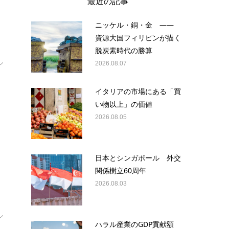
最近の記事
さ
ニッケル・銅・金 ——
資源大国フィリピンが描く
脱炭素時代の勝算
ル
2026.08.07
イタリアの市場にある「買
い物以上」の価値
2026.08.05
日本とシンガポール 外交
関係樹立60周年
さ
2026.08.03
ル
ハラル産業のGDP貢献額