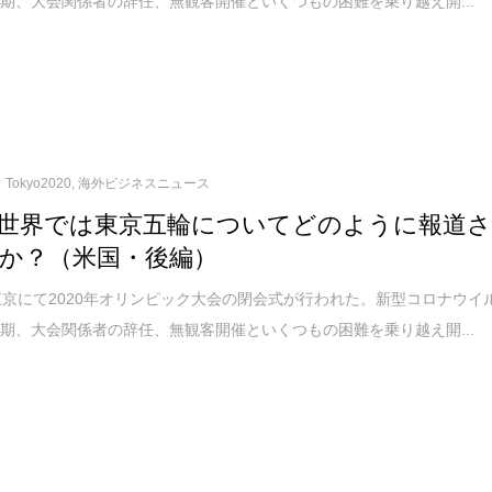
期、大会関係者の辞任、無観客開催といくつもの困難を乗り越え開...
Tokyo2020
,
海外ビジネスニュース
世界では東京五輪についてどのように報道
か？（米国・後編）
東京にて2020年オリンピック大会の閉会式が行われた。新型コロナウイ
期、大会関係者の辞任、無観客開催といくつもの困難を乗り越え開...