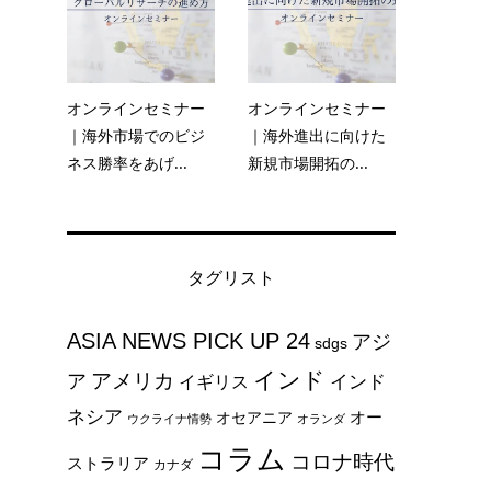
さ
オンラインセミナー
オンラインセミナー
ピ
｜海外市場でのビジ
｜海外進出に向けた
て
ネス勝率をあげ...
新規市場開拓の...
タグリスト
ASIA NEWS PICK UP 24
アジ
sdgs
さ
インド
アメリカ
ア
インド
イギリス
ネシア
オー
オセアニア
ウクライナ情勢
オランダ
ピ
コラム
コロナ時代
ストラリア
カナダ
て