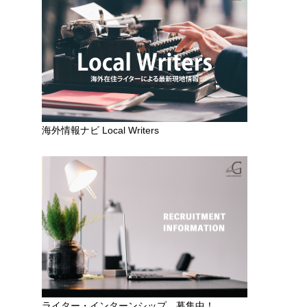
な
海外情報ナビ Local Writers
さ
ピ
て
ライター・インターンシップ 募集中！