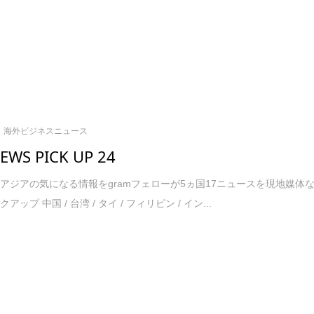
海外ビジネスニュース
NEWS PICK UP 24
アジアの気になる情報をgramフェローが5ヵ国17ニュースを現地媒体
ップ 中国 / 台湾 / タイ / フィリピン / イン...