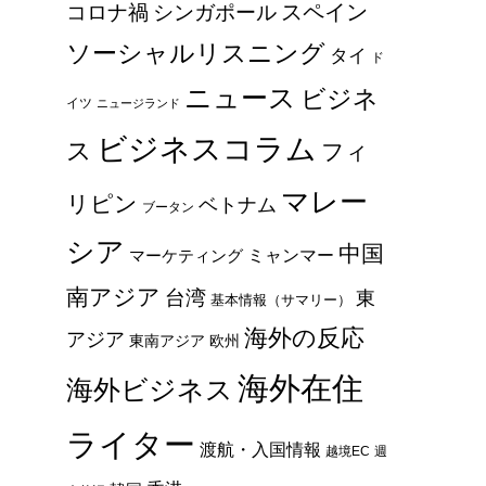
スペイン
コロナ禍
シンガポール
ソーシャルリスニング
タイ
ド
ニュース
ビジネ
イツ
ニュージランド
ビジネスコラム
ス
フィ
マレー
リピン
ベトナム
ブータン
シア
中国
ミャンマー
マーケティング
な
南アジア
台湾
東
基本情報（サマリー）
海外の反応
アジア
東南アジア
欧州
海外在住
海外ビジネス
ライター
渡航・入国情報
越境EC
週