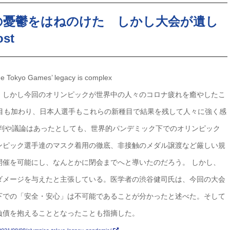
の憂鬱をはねのけた しかし大会が遺し
st
he Tokyo Games’ legacy is complex
。しかし今回のオリンピックが世界中の人々のコロナ疲れを癒やしたこ
種目も加わり、日本人選手もこれらの新種目で結果を残して人々に強く感
批判や議論はあったとしても、世界的パンデミック下でのオリンピック
ンピック選手達のマスク着用の徹底、非接触のメダル譲渡など厳しい規
開催を可能にし、なんとかに閉会までへと導いたのだろう。 しかし、
ダメージを与えたと主張している。医学者の渋谷健司氏は、今回の大会
下での「安全・安心」は不可能であることが分かったと述べた。そして
負債を抱えることとなったことも指摘した。