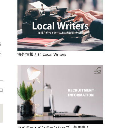
さ
感
姿
海外情報ナビ Local Writers
ー
日
ライター・インターンシップ 募集中！