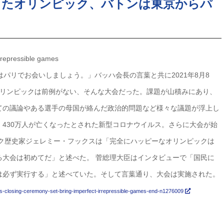
ったオリンピック、バトンは東京からパ
irrepressible games
パリでお会いしましょう。」バッハ会長の言葉と共に2021年8月8
のオリンピックは前例がない、そんな大会だった。課題が山積みにあり、
ての議論やある選手の母国が絡んだ政治的問題など様々な議題が浮上し
430万人が亡くなったとされた新型コロナウイルス。さらに大会が始
ック歴史家ジェレミー・フックスは「完全にハッピーなオリンピックは
る大会は初めてだ」と述べた。 菅総理大臣はインタビューで「国民に
は必ず実行する」と述べていた。そして言葉通り、大会は実施された。
s-closing-ceremony-set-bring-imperfect-irrepressible-games-end-n1276009