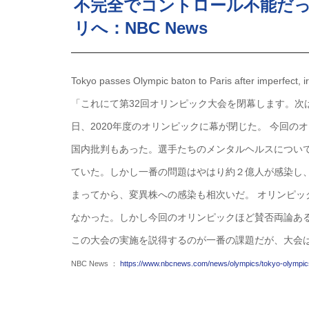
不完全でコントロール不能だ
リへ：NBC News
Tokyo passes Olympic baton to Paris after imperfect, 
「これにて第32回オリンピック大会を閉幕します。次は
日、2020年度のオリンピックに幕が閉じた。 今回
国内批判もあった。選手たちのメンタルヘルスについ
ていた。しかし一番の問題はやはり約２億人が感染し、
まってから、変異株への感染も相次いだ。 オリンピ
なかった。しかし今回のオリンピックほど賛否両論あ
この大会の実施を説得するのが一番の課題だが、大会
NBC News ：
https://www.nbcnews.com/news/olympics/tokyo-olympic