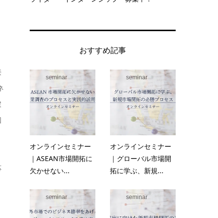
おすすめ記事
接
seminar
seminar
ネ
戻
国
オンラインセミナー
オンラインセミナー
｜ASEAN市場開拓に
｜グローバル市場開
応
欠かせない...
拓に学ぶ、新規...
、
seminar
seminar