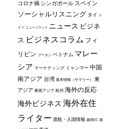
スペイン
コロナ禍
シンガポール
ソーシャルリスニング
タイ
ド
ニュース
ビジネ
イツ
ニュージランド
ビジネスコラム
ス
フィ
マレー
リピン
ベトナム
ブータン
シア
中国
ミャンマー
マーケティング
南アジア
台湾
東
基本情報（サマリー）
海外の反応
アジア
東南アジア
欧州
海外在住
海外ビジネス
ライター
渡航・入国情報
越境EC
週