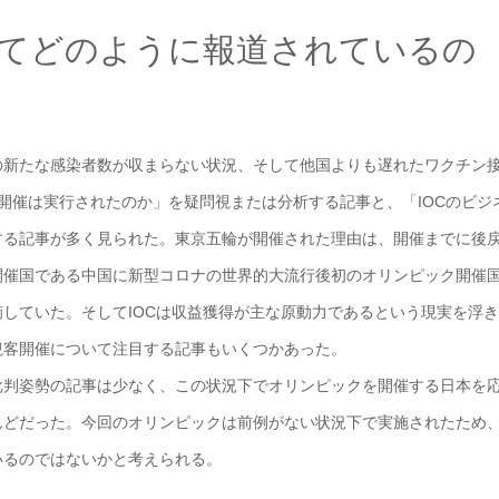
てどのように報道されているの
の新たな感染者数が収まらない状況、そして他国よりも遅れたワクチン
開催は実行されたのか」を疑問視または分析する記事と、「IOCのビジ
する記事が多く見られた。東京五輪が開催された理由は、開催までに後
開催国である中国に新型コロナの世界的大流行後初のオリンピック開催
していた。そしてIOCは収益獲得が主な原動力であるという現実を浮き
観客開催について注目する記事もいくつかあった。
批判姿勢の記事は少なく、この状況下でオリンピックを開催する日本を
んどだった。今回のオリンピックは前例がない状況下で実施されたため
いるのではないかと考えられる。