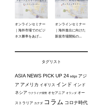
オンラインセミナー
オンラインセミナー
｜海外市場でのビジ
｜海外進出に向けた
ネス勝率をあげ...
新規市場開拓の...
タグリスト
ASIA NEWS PICK UP 24
アジ
sdgs
インド
アメリカ
ア
インド
イギリス
ネシア
オー
オセアニア
ウクライナ情勢
オランダ
コラム
コロナ時代
ストラリア
カナダ