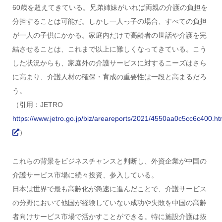
60歳を超えてきている。兄弟姉妹がいれば両親の介護の負担を
分担することは可能だ。しかし一人っ子の場合、すべての負担
が一人の子供にかかる。家庭内だけで高齢者の世話や介護を完
結させることは、これまで以上に難しくなってきている。こう
した状況からも、家庭外の介護サービスに対するニーズはさら
に高まり、介護人材の確保・育成の重要性は一段と高まるだろ
う。
（引用：JETRO
https://www.jetro.go.jp/biz/areareports/2021/4550aa0c5cc6c400.ht
）
これらの背景をビジネスチャンスと判断し、外資企業が中国の
介護サービス市場に続々投資、参入している。
日本は世界で最も高齢化が急速に進んだことで、介護サービス
の分野において他国が経験していない成功や失敗を中国の高齢
者向けサービス市場で活かすことができる。特に施設介護は抜