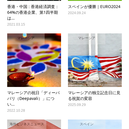
香港・中国 : 香港経済調査：
スペインが優勝｜EURO2024
64%の香港企業、第1四半期
2024.09.24
は...
2021.03.15
マレーシア
マレーシア
マレーシアの祝日「ディーパ
マレーシアの独立記念日に見
バリ（Deepavali）」につ
る祝賀の変容
い...
2025.09.29
2022.10.28
海外ビジネスニュース
スペイン