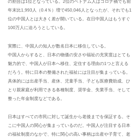
の割合は1位となっている。2位のベトナム人はコロナ禍でも前
年末比1,993人（0.4％）増で450,046人となったが、それでも1
位の中国人とは大きく差が開いている。在日中国人はもうすぐ
100万人に迫ろうとしている。
実際に、中国人の知人が数名日本に移住している。
中国人からすると、日本の物価の安さや福祉の充実度はとても
魅力的で、中国人が日本へ移住、定住する理由の1つと言える
だろう。特に日本の整備された福祉には注目が集まっている。
具体的には出産手当、産休、児童手当、子ども医療費助成、ひ
とり親家庭が利用できる各種制度、奨学金、失業手当、そして
整った年金制度などである。
日本はすべての市民に対して誕生から老後までを保証する。そ
こに中国人の関心が集まっているのだ。中国人が注目する日本
の福祉制度のなかで、特に関心の高い事柄は出産や子育て、老