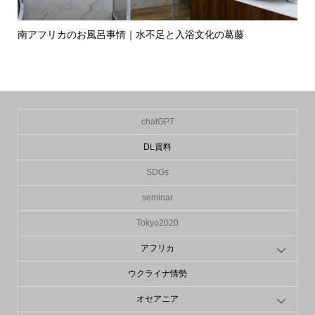
独自
南アフリカのお風呂事情｜水不足と入浴文化の葛藤
フ
と..
chatGPT
DL資料
SDGs
seminar
Tokyo2020
アフリカ
ウクライナ情勢
オセアニア