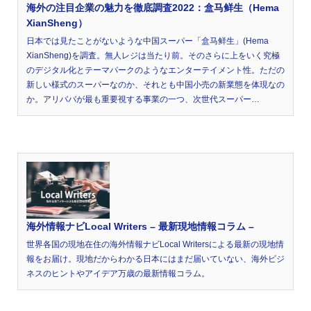
海外の注目企業の魅力を徹底調査2022：盒马鲜生（Hema
XianSheng）
日本では見たことがないような中国スーパー「盒马鲜生」(Hema
XianSheng)を調査。無人レジは当たり前。そのさらに上をいく究極
のデジタル化とテーマパークのようなエンターテイメント性。ただの
新しい様式のスーパーなのか、それとも中国小売の新業態を体現なの
か。アリババが最も重要視する事業の一つ、次世代スーパー…
海外情報ナビLocal Writers – 最新現地情報コラム –
世界各国の現地在住の海外情報ナビLocal Writersによる最新の現地情
報をお届け。現地だからわかる日本にはまだ届いていない、海外ビジ
ネスのヒントやアイデア万歳の最新情報コラム。