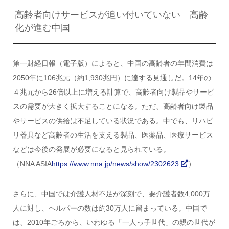
高齢者向けサービスが追い付いていない 高齢
化が進む中国
第一財経日報（電子版）によると、中国の高齢者の年間消費は
2050年に106兆元（約1,930兆円）に達する見通しだ。14年の
４兆元から26倍以上に増える計算で、高齢者向け製品やサービ
スの需要が大きく拡大することになる。ただ、高齢者向け製品
やサービスの供給は不足している状況である。中でも、リハビ
リ器具など高齢者の生活を支える製品、医薬品、医療サービス
などは今後の発展が必要になると見られている。
（NNA ASIA
https://www.nna.jp/news/show/2302623
）
さらに、中国では介護人材不足が深刻で、要介護者数4,000万
人に対し、ヘルパーの数は約30万人に留まっている。中国で
は、2010年ごろから、いわゆる「一人っ子世代」の親の世代が