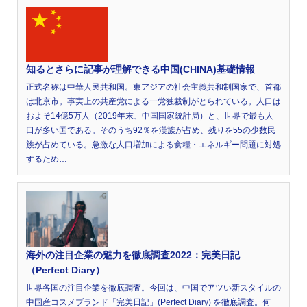
知るとさらに記事が理解できる中国(CHINA)基礎情報
正式名称は中華人民共和国。東アジアの社会主義共和制国家で、首都
は北京市。事実上の共産党による一党独裁制がとられている。人口は
およそ14億5万人（2019年末、中国国家統計局）と、世界で最も人
口が多い国である。そのうち92％を漢族が占め、残りを55の少数民
族が占めている。急激な人口増加による食糧・エネルギー問題に対処
するため…
海外の注目企業の魅力を徹底調査2022：完美日記
（Perfect Diary）
世界各国の注目企業を徹底調査。今回は、中国でアツい新スタイルの
中国産コスメブランド「完美日記」(Perfect Diary) を徹底調査。何