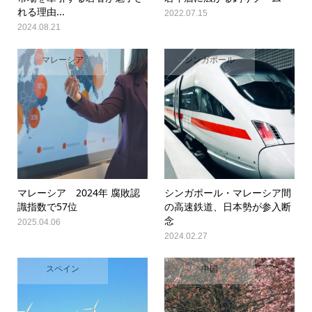
れる理由...
2022.07.15
2024.08.21
マレーシア
シンガポール
マレーシア 2024年 腐敗認
シンガポール・マレーシア間
識指数で57位
の高速鉄道、日本勢が参入断
念
2025.04.06
2024.02.27
スペイン
中国