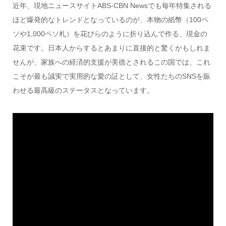
近年、現地ニュースサイトABS-CBN Newsでも毎年特集される
ほど爆発的なトレンドとなっているのが、本物の紙幣（100ペ
ソや1,000ペソ札）を花びらのように折り込んで作る、現金の
花束です。日本人からするとあまりに直接的と驚くかもしれま
せんが、家族への経済的支援が美徳とされるこの国では、これ
こそが最も誠実で実用的な愛の証として、女性たちのSNSを賑
わせる最高級のステータスとなっています。