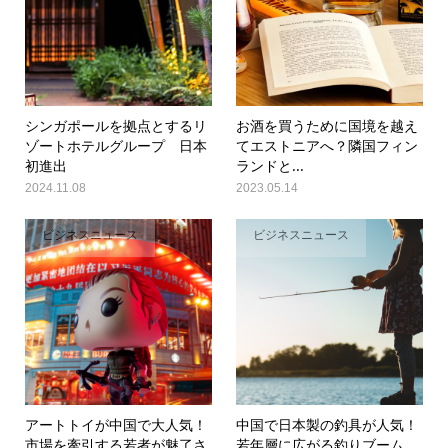
シンガポールを拠点とするリ
お酒を買うために国境を越え
ゾートホテルグループ 日本
てエストニアへ？隣国フィン
初進出
ランドと...
2024.11.08
2023.05.14
ビジネスニュース
ビジネスニュース
アートトイが中国で大人気！
中国で日本製の釣具が人気！
市場を牽引する若者が魅了さ
若年層に広がる釣りブーム