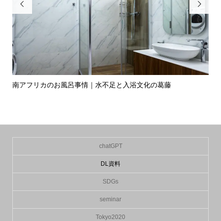


独自
南アフリカのお風呂事情｜水不足と入浴文化の葛藤
フ
と..
chatGPT
DL資料
SDGs
seminar
Tokyo2020