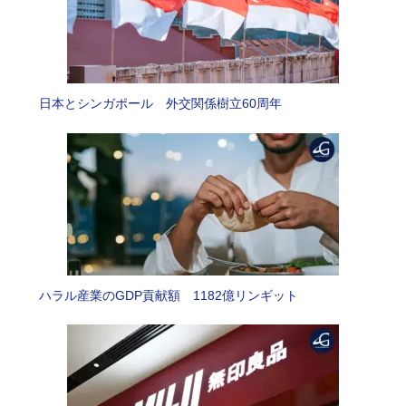
日本とシンガポール 外交関係樹立60周年
ハラル産業のGDP貢献額 1182億リンギット