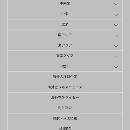
中南米
中東
北米
南アジア
東アジア
東南アジア
欧州
海外の注目企業
海外ビジネスニュース
海外在住ライター
海外調査
渡航・入国情報
越境EC