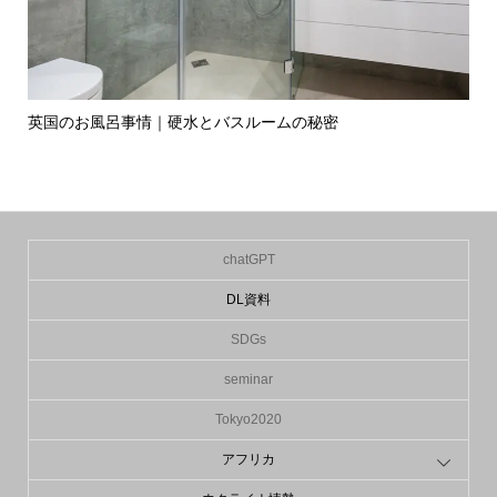
英国のお風呂事情｜硬水とバスルームの秘密
イ
の入.
chatGPT
DL資料
SDGs
seminar
Tokyo2020
アフリカ