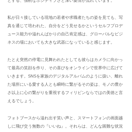
とする、強靭なポジティブさと深い愛情が流れています。
私が日々接している現地の若者や求職者たちの姿を見ても、写
真を通じて培われた、自分をどう見せるかというセルフプロデ
ュース能力や溢れんばかりの自己肯定感は、グローバルなビジ
ネスの場においても大きな武器になっていると感じます。
たとえ突然の停電に見舞われたとしても彼らはカメラに向かっ
て最高の笑顔を作り、その喜びをオンラインで世界中に広げて
いきます。SNSを家族のデジタルアルバムのように扱い、離れ
た場所にいる愛する人とも瞬時に繋がるその姿は、モノの豊か
さ以上に心の繋がりを重視するフィリピンならではの美徳と言
えるでしょう。
フォトブースから溢れ出す笑い声と、スマートフォンの画面越
しに飛び交う無数の『いいね』。それらは、どんな困難な状況