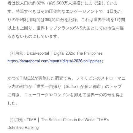
者は総人口の約82%（約9,500万人規模）にまで達していま
す。特筆すべきはその圧倒的なエンゲージメントで、1日あた
りの平均利用時間は3時間41分を記録。これは世界平均を1時間
以上も上回り、世界トップクラスのSNS大国としての地位を揺
るぎないものにしています。
（引用元：DataReportal │ Digital 2026: The Philippines
https://datareportal.com/reports/digital-2026-philippines
）
かつてTIME
誌
が実施した調査でも、フィリピンのメトロ・マニ
ラ内の都市が「世界一自撮り（Selfie）が多い都市」のトップ
に輝き、ニューヨークやロンドンを抑えて世界一の称号を得ま
した。
（引用元：TIME │ The Selfiest Cities in the World: TIME’s
Definitive Ranking