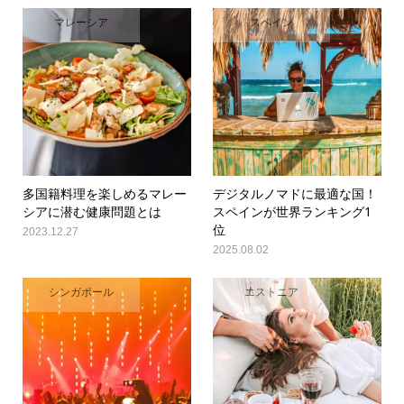
マレーシア
スペイン
多国籍料理を楽しめるマレー
デジタルノマドに最適な国！
シアに潜む健康問題とは
スペインが世界ランキング1
位
2023.12.27
2025.08.02
シンガポール
エストニア