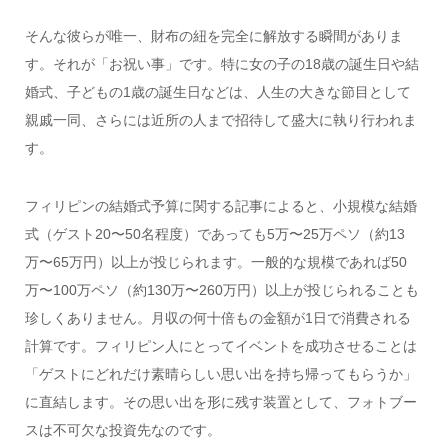
そんな彼らが唯一、財布の紐を完全に解放する瞬間がありま
す。それが「お祝い事」です。特に女の子の18歳の誕生日や結
婚式、子どもの1歳の誕生日などは、人生の大きな節目として
親戚一同、さらには近所の人まで招待して盛大に執り行われま
す。
フィリピンの結婚式予算に関する記事によると、小規模な結婚
式（ゲスト20〜50名程度）であっても5万〜25万ペソ（約13
万〜65万円）以上が投じられます。一般的な規模であれば50
万〜100万ペソ（約130万〜260万円）以上が投じられることも
珍しくありません。月収の何十倍もの金額が1日で消費される
計算です。フィリピン人にとってイベントを成功させることは
「ゲストにどれだけ素晴らしい思い出を持ち帰ってもらうか」
に直結します。その思い出を形に残す装置として、フォトブー
スは不可欠な投資先なのです。