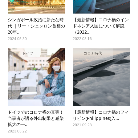
シンガポール政治に新たな時
【最新情報】コロナ禍のイン
代 ｜リー・シェンロン首相の
ドネシア入国について解説
20年...
（2022...
2024.05.30
2022.03.16
ドイツ
コロナ時代
ドイツでのコロナ禍の真実！
【最新情報】コロナ禍のフィ
当事者が語る外出制限と感染
リピン(Philippines)入...
拡大の一...
2021.09.28
2023.03.22