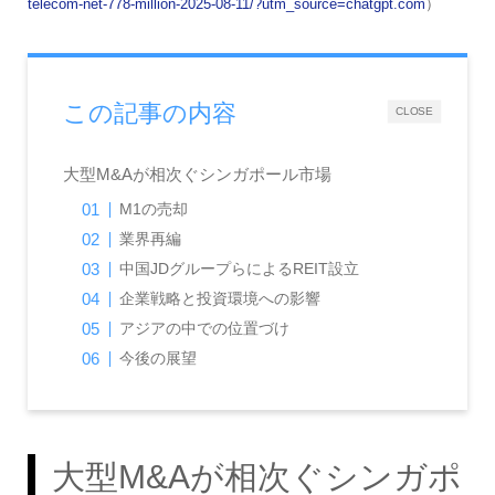
telecom-net-778-million-2025-08-11/?utm_source=chatgpt.com
）
この記事の内容
CLOSE
大型M&Aが相次ぐシンガポール市場
M1の売却
業界再編
中国JDグループらによるREIT設立
企業戦略と投資環境への影響
アジアの中での位置づけ
今後の展望
大型M&Aが相次ぐシンガポ