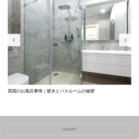


英国のお風呂事情｜硬水とバスルームの秘密
イ
の入.
chatGPT