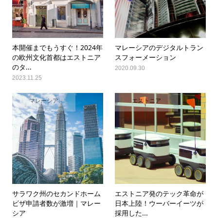
本開催までもうすぐ！2024年
マレーシアのデジタルトラン
の欧州文化首都はエストニア
スフォーメーション
のタ...
2020.09.30
2023.11.25
マレーシア
エストニア
サラワク州のセカンドホーム
エストニア発のテック革命が
ビザ申請者数が激増｜マレー
日本上陸！ウーバーイーツが
シア
採用した...