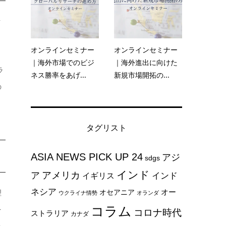
ク
オンラインセミナー
オンラインセミナー
｜海外市場でのビジ
｜海外進出に向けた
ラ
ネス勝率をあげ...
新規市場開拓の...
の
タグリスト
ASIA NEWS PICK UP 24
アジ
sdgs
インド
アメリカ
ア
インド
イギリス
ネシア
オー
オセアニア
理
ウクライナ情勢
オランダ
コラム
を
コロナ時代
ストラリア
カナダ
続