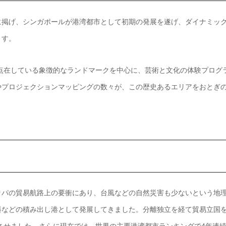
に掲げ、シンガポールが港湾都市として初期の発展を遂げ、ダイナミッ
ます。
点在している象徴的なランドマークを中心に、芸術と文化の体験プログ
やプロジェクションマッピングの数々が、この歴史あるエリアをおとぎ
ッパの貿易航路上の要衝にあり、台風などの自然災害も少ないという地
料などの積み出し港として発展してきました。分離独立を経て貿易立国
成させました。さらに現在では、世界の主要港湾都市ランキングで4年連