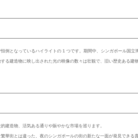
恒例となっているハイライトの 1 つです。期間中、シンガポール国立
徴する建造物に映し出された光の映像の数々は壮観で、旧い歴史ある建
史的建造物、活気ある通りや賑やかな市場を巡ります。
な繁華街とは違った、夜のシンガポールの街の新たな一面が発見できる