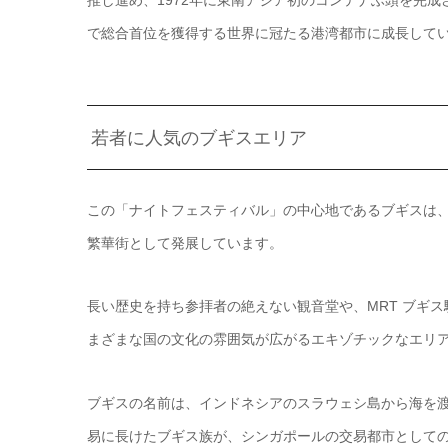
で総合首位を獲得する世界に冠たる港湾都市に成長して
若者に人気のブギスエリア
この「ナイトフェスティバル」の中心地であるブギスは
繁華街として発展しています。
長い歴史を持ち参拝者の絶えない観音堂や、MRT ブギ
まざまな国の文化の雰囲気が広がるエキゾチックなエリ
ブギスの名前は、インドネシアのスラウェシ島から海を
易に長けたブギス族が、シンガポールの交易都市として