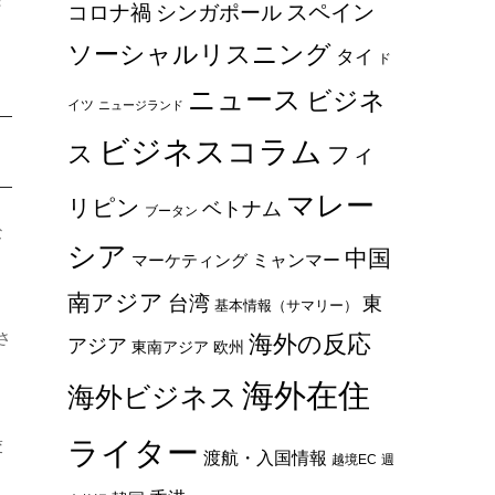
スペイン
コロナ禍
シンガポール
ソーシャルリスニング
タイ
ド
ニュース
ビジネ
イツ
ニュージランド
ビジネスコラム
ス
フィ
マレー
リピン
ベトナム
ブータン
な
シア
中国
ミャンマー
マーケティング
南アジア
台湾
東
基本情報（サマリー）
さ
海外の反応
アジア
東南アジア
欧州
海外在住
海外ビジネス
ライター
交
渡航・入国情報
越境EC
週