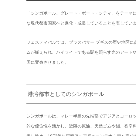
「シンガポール、グレート・ポート・シティ」をテーマ
な現代都市国家へと進化・成長していることを表してい
フェスティバルでは、ブラスバサー ブギスの歴史地区に
ムが揃えられ、ハイライトである闇を照らす光のアート
国に変身させました。
港湾都市としてのシンガポール
シンガポールは、マレー半島の先端部でアジアとヨーロ
的な優位性を活かし、近隣の原油、天然ゴムや錫、香辛
推し進め、1972年に東南アジア初のコンテナふ頭を完