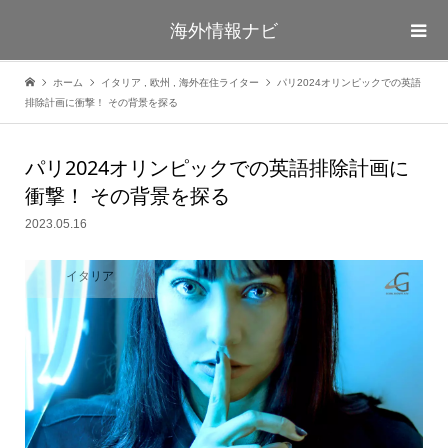
海外情報ナビ
ホーム
イタリア
,
欧州
,
海外在住ライター
パリ2024オリンピックでの英語
排除計画に衝撃！ その背景を探る
パリ2024オリンピックでの英語排除計画に
衝撃！ その背景を探る
2023.05.16
イタリア