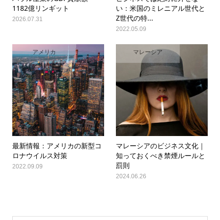
1182億リンギット
い：米国のミレニアル世代と
Z世代の特...
2026.07.31
2022.05.09
アメリカ
マレーシア
最新情報：アメリカの新型コ
マレーシアのビジネス文化｜
ロナウイルス対策
知っておくべき禁煙ルールと
罰則
2022.09.09
2024.06.26