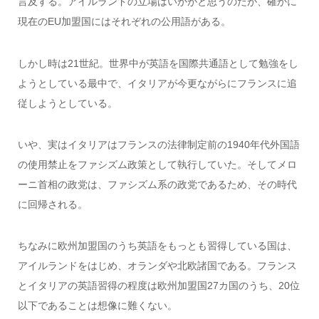
言及する。アイルランドの立場はいかがと思うのだが、確かに
現在のEU加盟国にはそれぞれの公用語がある。
しかし時は21世紀。世界中が英語を国際共通語として勉強をし
ようとしている最中で、イタリアが今更ながらにフランスに追
従しようとしている。
いや、実はイタリアはフランスの法律制定前の1940年代外国語
の使用禁止をファシズム政策として執行していた。そしてメロ
ーニ首相の政党は、ファシズム系の政党であるため、その時代
に回帰される。
ちなみに欧州加盟国のうち英語をもっとも習得している国は、
アイルランドをはじめ、オランダや北欧諸国である。フランス
とイタリアの英語習得の程度は欧州加盟国27カ国のうち、20位
以下であることは想像に難くない。