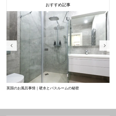
おすすめ記事


英国のお風呂事情｜硬水とバスルームの秘密
イ
の入.