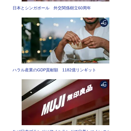
日本とシンガポール 外交関係樹立60周年
ハラル産業のGDP貢献額 1182億リンギット