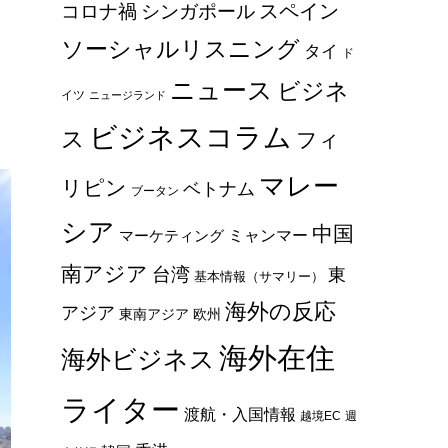
スペイン
コロナ禍
シンガポール
ソーシャルリスニング
タイ
ド
ニュース
ビジネ
イツ
ニュージランド
ビジネスコラム
ス
フィ
マレー
リピン
ベトナム
ブータン
シア
中国
ミャンマー
マーケティング
南アジア
台湾
東
基本情報（サマリー）
海外の反応
アジア
東南アジア
欧州
海外在住
海外ビジネス
ライター
渡航・入国情報
越境EC
週