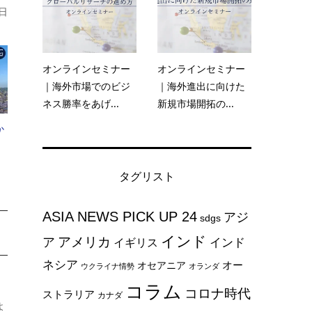
日
オンラインセミナー
オンラインセミナー
｜海外市場でのビジ
｜海外進出に向けた
ネス勝率をあげ...
新規市場開拓の...
か
タグリスト
ASIA NEWS PICK UP 24
アジ
sdgs
インド
アメリカ
ア
インド
イギリス
ネシア
オー
オセアニア
ウクライナ情勢
オランダ
コラム
コロナ時代
ストラリア
カナダ
よ