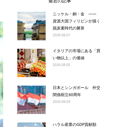
最近の記事
ニッケル・銅・金 ——
資源大国フィリピンが描く
脱炭素時代の勝算
2026.08.07
イタリアの市場にある「買
い物以上」の価値
2026.08.05
日本とシンガポール 外交
関係樹立60周年
2026.08.03
ハラル産業のGDP貢献額