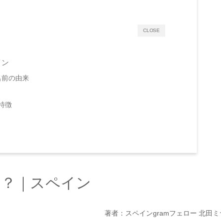
CLOSE
イン
）名前の由来
特徴
は？｜スペイン
著者：スペインgramフェロー 北田ミ