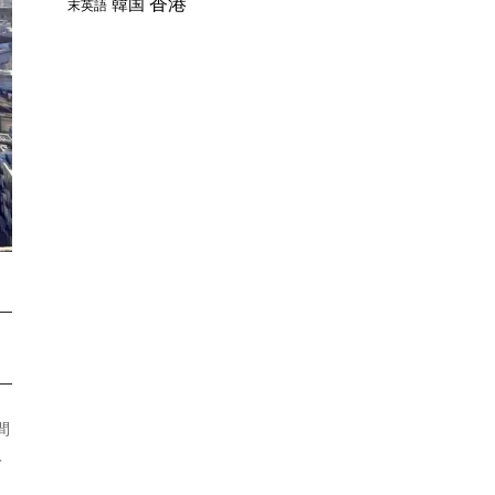
香港
韓国
末英語
間
て