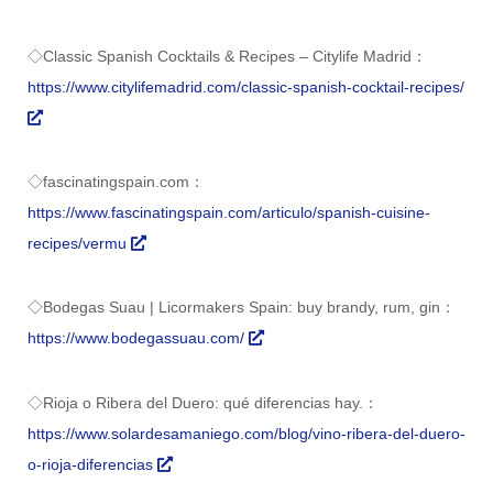
◇Classic Spanish Cocktails & Recipes – Citylife Madrid：
https://www.citylifemadrid.com/classic-spanish-cocktail-recipes/
◇fascinatingspain.com：
https://www.fascinatingspain.com/articulo/spanish-cuisine-
recipes/vermu
◇Bodegas Suau | Licormakers Spain: buy brandy, rum, gin：
https://www.bodegassuau.com/
◇Rioja o Ribera del Duero: qué diferencias hay.：
https://www.solardesamaniego.com/blog/vino-ribera-del-duero-
o-rioja-diferencias