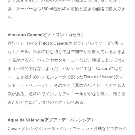
にもおすすめだ。バルやスーパーで簡単に見つけることがで
き、スーパーなら350ml缶が40￠前後と驚きの価格で購入でき
る。
Vino con Casera(ビノ・コン・カセラ）
赤ワイン（Vino Tinto)をCasera(カセラ）というソーダで割っ
たカクテル。筆者の住む辺りでは午前中から飲んでいる人をよ
く見かけるが、バスクやカタルーニャなど、地域によってはあ
まり一般的ではないようだ。バレンシアでは、Caseraではな
く、甘さ控えめのレモンソーダで割ったTinto de Verano(ティ
ント・デ・ベラーノ）、その名も「夏の赤ワイン」もとても人
気がある。通常のワインよりアルコールがかなり低く、軽く飲
みたいときにピッタリのカクテルである。
Agua de Valencia(アグア・デ・バレンシア）
Cava・オレンジジュース・ジン・ウォッカ・砂糖などで作られ