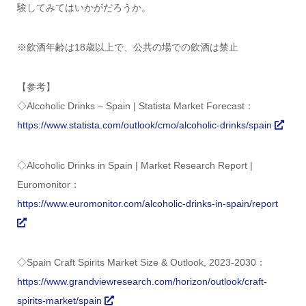
験してみてはいかがだろうか。
※飲酒年齢は18歳以上で、公共の場での飲酒は禁止
【参考】
◇Alcoholic Drinks – Spain | Statista Market Forecast：
https://www.statista.com/outlook/cmo/alcoholic-drinks/spain
◇Alcoholic Drinks in Spain | Market Research Report |
Euromonitor：
https://www.euromonitor.com/alcoholic-drinks-in-spain/report
◇Spain Craft Spirits Market Size & Outlook, 2023-2030：
https://www.grandviewresearch.com/horizon/outlook/craft-
spirits-market/spain