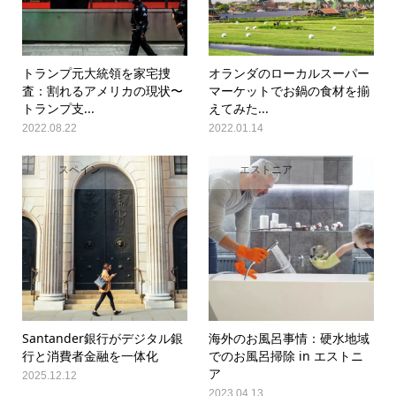
トランプ元大統領を家宅捜
オランダのローカルスーパー
査：割れるアメリカの現状〜
マーケットでお鍋の食材を揃
トランプ支...
えてみた...
2022.08.22
2022.01.14
スペイン
エストニア
Santander銀行がデジタル銀
海外のお風呂事情：硬水地域
行と消費者金融を一体化
でのお風呂掃除 in エストニ
ア
2025.12.12
2023.04.13