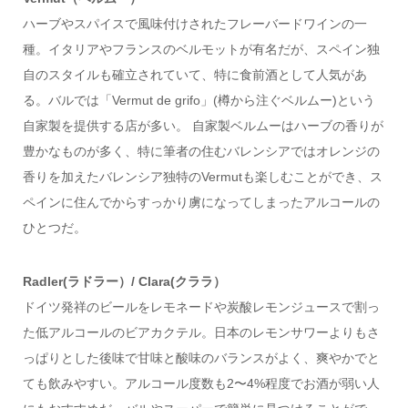
ハーブやスパイスで風味付けされたフレーバードワインの一
種。イタリアやフランスのベルモットが有名だが、スペイン独
自のスタイルも確立されていて、特に食前酒として人気があ
る。バルでは「Vermut de grifo」(樽から注ぐベルムー)という
自家製を提供する店が多い。 自家製ベルムーはハーブの香りが
豊かなものが多く、特に筆者の住むバレンシアではオレンジの
香りを加えたバレンシア独特のVermutも楽しむことができ、ス
ペインに住んでからすっかり虜になってしまったアルコールの
ひとつだ。
Radler(ラドラー）/ Clara(クララ）
ドイツ発祥のビールをレモネードや炭酸レモンジュースで割っ
た低アルコールのビアカクテル。日本のレモンサワーよりもさ
っぱりとした後味で甘味と酸味のバランスがよく、爽やかでと
ても飲みやすい。アルコール度数も2〜4%程度でお酒が弱い人