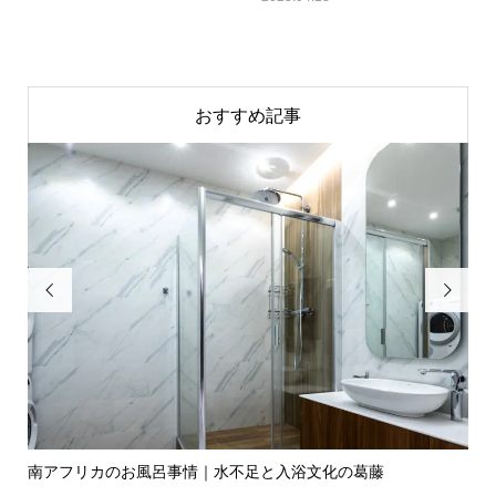
おすすめ記事


独自
南アフリカのお風呂事情｜水不足と入浴文化の葛藤
フ
と..