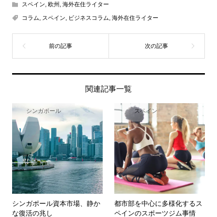
スペイン
,
欧州
,
海外在住ライター
コラム
,
スペイン
,
ビジネスコラム
,
海外在住ライター
関連記事一覧
シンガポール
スペイン
シンガポール資本市場、静か
都市部を中心に多様化するス
な復活の兆し
ペインのスポーツジム事情