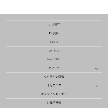
chatGPT
DL資料
SDGs
seminar
Tokyo2020
アフリカ
ウクライナ情勢
オセアニア
オンラインセミナー
お風呂事情