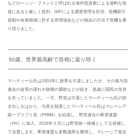
などのヘッジ・ファンドと呼ばれる海外投資家による過剰な投
資にあると厳しく批判。IMFによる通貨管理を拒否、投機取引
規制や為替相場に対する管理強化などの独自の方法で危機を乗
り切りました。
92歳、世界最高齢で首相に返り咲く
マハティール氏は2003年に政界を引退しましたが、その後与党
連合の改革の遅れや政権の腐敗などが続き、急速に国民の支持
を失っていました。一方、野党は引退したマハティール氏の担
ぎ出しをはかり、与党を脱退したマハティール氏はマレーシア
統一プリブミ党（PPBM）を結成し、野党連合の希望連盟
（PH）に加入、2018年５月には野党統一候補として立候補し
て当選します。希望連盟も多数議席を獲得し、マレーシア発足