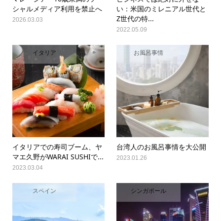
シャルメディア利用を禁止へ
い：米国のミレニアル世代と
Z世代の特...
2026.03.03
2022.05.09
イタリア
お風呂事情
イタリアでの寿司ブーム、ヤ
台湾人のお風呂事情を大公開
マエ久野がWARAI SUSHIで...
2023.01.26
2023.03.04
スペイン
シンガポール