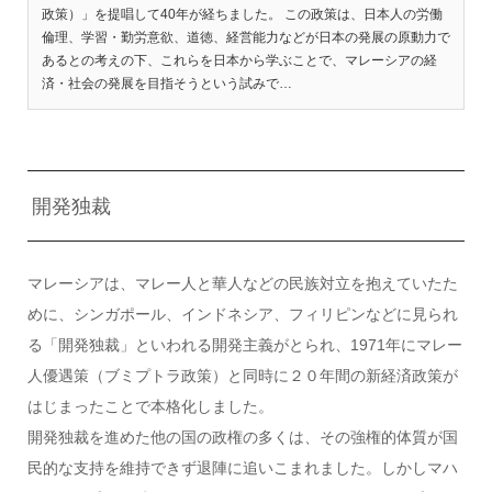
政策）」を提唱して40年が経ちました。 この政策は、日本人の労働
倫理、学習・勤労意欲、道徳、経営能力などが日本の発展の原動力で
あるとの考えの下、これらを日本から学ぶことで、マレーシアの経
済・社会の発展を目指そうという試みで…
開発独裁
マレーシアは、マレー人と華人などの民族対立を抱えていたた
めに、シンガポール、インドネシア、フィリピンなどに見られ
る「開発独裁」といわれる開発主義がとられ、1971年にマレー
人優遇策（ブミプトラ政策）と同時に２０年間の新経済政策が
はじまったことで本格化しました。
開発独裁を進めた他の国の政権の多くは、その強権的体質が国
民的な支持を維持できず退陣に追いこまれました。しかしマハ