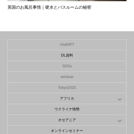
英国のお風呂事情｜硬水とバスルームの秘密
イ
の入.
chatGPT
DL資料
SDGs
seminar
Tokyo2020
アフリカ
ウクライナ情勢
オセアニア
オンラインセミナー