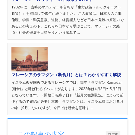
1982年に、当時のマハティール首相が「東方政策（ルックイースト
政策）」を提唱して40年が経ちました。 この政策は、日本人の労働
倫理、学習・勤労意欲、道徳、経営能力などが日本の発展の原動力で
あるとの考えの下、これらを日本から学ぶことで、マレーシアの経
済・社会の発展を目指そうという試みで…
マレーシアのラマダン（断食月）とは？わかりやすく解説
イスラム教が国教であるマレーシアでは、毎年「ラマダン Ramadan
(断食)」と呼ばれるイベントがあります。2022年は4月3日〜5月2日
となっています。（開始日も終了日も『新月の観測状況』によって前
後するので確認が必要）本来、ラマダンとは、イスラム暦における月
の名（9月）なのですが、今日では断食を意味す…
この記事の内容
CLOSE