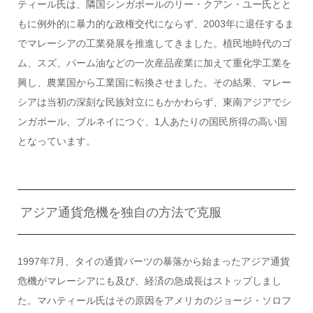
ティール氏は、隣国シンガポールのリー・クアン・ユー氏とと
もに例外的に暴力的な政権交代にならず、2003年に退任するま
でマレーシアの工業発展を推進してきました。植民地時代のゴ
ム、スズ、パーム油などの一次産品産業に加えて重化学工業を
興し、農業国から工業国に転換させました。その結果、マレー
シアは当初の深刻な民族対立にもかかわらず、東南アジアでシ
ンガポール、ブルネイにつぐ、1人あたりの国民所得の高い国
となっています。
アジア通貨危機を独自の方法で克服
1997年7月、タイの通貨バーツの暴落から始まったアジア通貨
危機がマレーシアにも及び、経済の急成長はストップしまし
た。マハティール氏はその原因をアメリカのジョージ・ソロフ