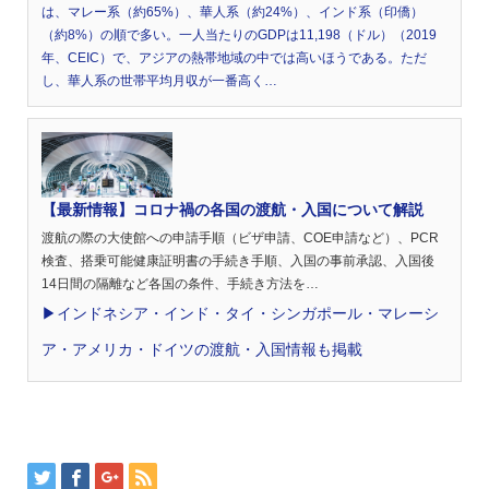
は、マレー系（約65%）、華人系（約24%）、インド系（印僑）
（約8%）の順で多い。一人当たりのGDPは11,198（ドル）（2019
年、CEIC）で、アジアの熱帯地域の中では高いほうである。ただ
し、華人系の世帯平均月収が一番高く…
【最新情報】コロナ禍の各国の渡航・入国について解説
渡航の際の大使館への申請手順（ビザ申請、COE申請など）、PCR
検査、搭乗可能健康証明書の手続き手順、入国の事前承認、入国後
14日間の隔離など各国の条件、手続き方法を…
▶︎インドネシア・インド・タイ・シンガポール・マレーシ
ア・アメリカ・ドイツの渡航・入国情報も掲載