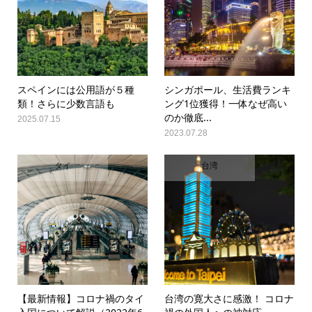
スペインには公用語が５種
シンガポール、生活費ランキ
類！さらに少数言語も
ング1位獲得！一体なぜ高い
のか徹底...
2025.07.15
2023.07.28
タイ
台湾
【最新情報】コロナ禍のタイ
台湾の寛大さに感激！ コロナ