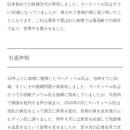
以来初めての政権交代が実現しました。マハティール氏はすで
に92歳になっていましたが、推されて首相の座に返り咲いたこ
とになります。これは選挙で選ばれた政権では最高齢での就任
であり、世界中を驚かせました。
引退声明
15年ぶりに政権に復帰したマハティール氏は、当時すでに92
歳。すぐにその後継問題が表面化しました。マハティール氏は
かつての宿敵アンワル氏を後継に指名していましたが、与党内
で禅譲を批判する声が強まり、2020年2月にマハティール氏は
混乱の責任をとって国王に辞表を提出。首相の座を反対派のム
ヒディン氏に譲りました。同年８月には新党を結成して現政権
を追及するという姿勢を見せましたが、翌９月の記者会見で次