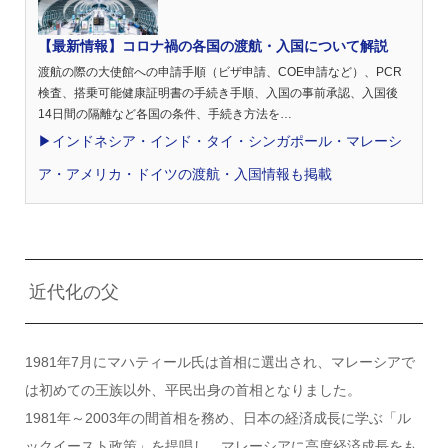
【最新情報】コロナ禍の各国の渡航・入国について解説
渡航の際の大使館への申請手順（ビザ申請、COE申請など）、PCR
検査、搭乗可能健康証明書の手続き手順、入国の事前承認、入国後
14日間の隔離など各国の条件、手続き方法を…
▶︎インドネシア・インド・タイ・シンガポール・マレーシ
ア・アメリカ・ドイツの渡航・入国情報も掲載
近代化の父
1981年7月にマハティール氏は首相に選出され、マレーシアで
は初めての王族以外、平民出身の首相となりました。
1981年～2003年の間首相を務め、日本の経済成長に学ぶ「ル
ックイースト政策」を提唱し、マレーシアに高度経済成長をも