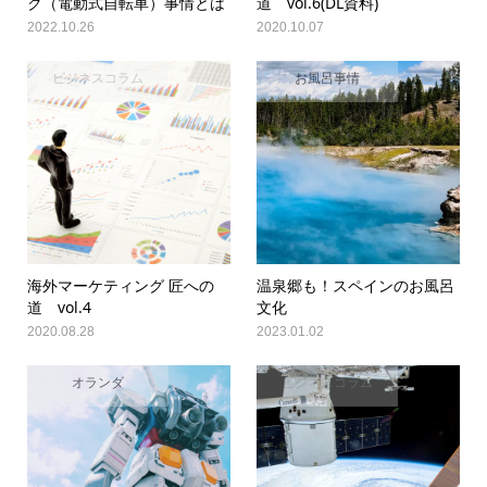
ク（電動式自転車）事情とは
道 vol.6(DL資料)
2022.10.26
2020.10.07
ビジネスコラム
お風呂事情
海外マーケティング 匠への
温泉郷も！スペインのお風呂
道 vol.4
文化
2020.08.28
2023.01.02
オランダ
ビジネスコラム