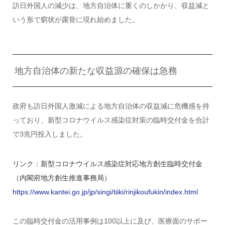
訪日外国人の減少は、地方自治体に重くのしかかり、収益減と
いう形で窮状が露骨に現れ始めました。
地方自治体の新たな収益源の確保は急務
政府も訪日外国人激減による地方自治体の収益減に危機感を持
っており、新型コロナウイルス感染症対策の臨時交付金を合計
で3兆円投入しました。
リンク：新型コロナウイルス感染症対応地方創生臨時交付金
（内閣府地方創生推進事務局）
https://www.kantei.go.jp/jp/singi/tiiki/rinjikoufukin/index.html
この臨時交付金の活用事例は100以上に及び、医療面のサポー