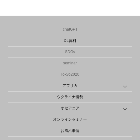
chatGPT
DL資料
SDGs
seminar
Tokyo2020
アフリカ
ウクライナ情勢
オセアニア
オンラインセミナー
お風呂事情