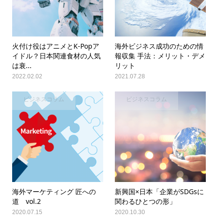
火付け役はアニメとK-Popア
海外ビジネス成功のための情
イドル？日本関連食材の人気
報収集 手法：メリット・デメ
は衰...
リット
2022.02.02
2021.07.28
ビジネスコラム
ビジネスコラム
海外マーケティング 匠への
新興国×日本「企業がSDGsに
道 vol.2
関わるひとつの形」
2020.07.15
2020.10.30