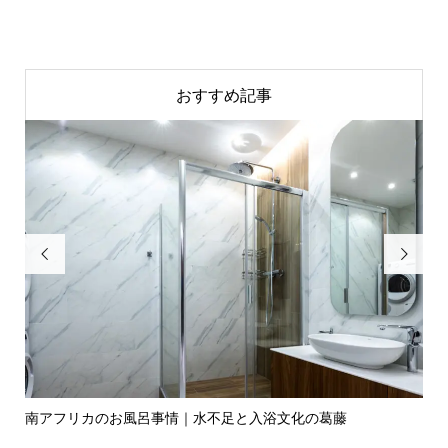
おすすめ記事


独自
南アフリカのお風呂事情｜水不足と入浴文化の葛藤
フ
と..