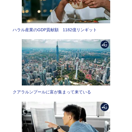
ハラル産業のGDP貢献額 1182億リンギット
クアラルンプールに富が集まって来ている