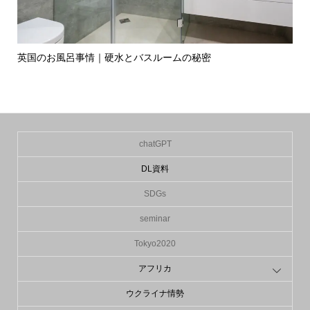
英国のお風呂事情｜硬水とバスルームの秘密
イ
の入.
chatGPT
DL資料
SDGs
seminar
Tokyo2020
アフリカ
ウクライナ情勢