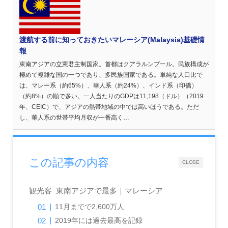
渡航する前に知っておきたいマレーシア(Malaysia)基礎情
報
東南アジアの立憲君主制国家。首都はクアラルンプール。民族構成が
極めて複雑な国の一つであり、多民族国家である。単純な人口比で
は、マレー系（約65%）、華人系（約24%）、インド系（印僑）
（約8%）の順で多い。一人当たりのGDPは11,198（ドル）（2019
年、CEIC）で、アジアの熱帯地域の中では高いほうである。ただ
し、華人系の世帯平均月収が一番高く…
この記事の内容
CLOSE
観光客 東南アジアで最多｜マレーシア
11月までで2,600万人
2019年には過去最高を記録