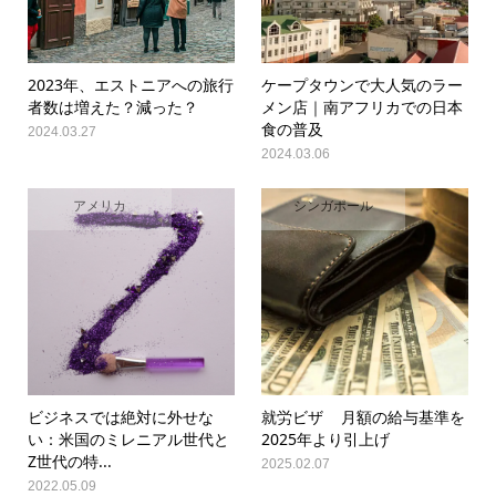
2023年、エストニアへの旅行
ケープタウンで大人気のラー
者数は増えた？減った？
メン店｜南アフリカでの日本
食の普及
2024.03.27
2024.03.06
アメリカ
シンガポール
ビジネスでは絶対に外せな
就労ビザ 月額の給与基準を
い：米国のミレニアル世代と
2025年より引上げ
Z世代の特...
2025.02.07
2022.05.09