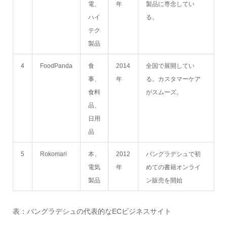
電、
年
製品に専念してい
ハイ
る。
テク
製品
4
FoodPanda
食
2014
全国で展開してい
事、
年
る。カスタマーケア
食料
がスムーズ。
品、
日用
品
5
Rokomari
本、
2012
バングラデシュで初
電気
年
めての書籍オンライ
製品
ン販売を開始
表：バングラデシュの代表的なECビジネスサイト