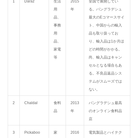
1
Daraz
生活
2015
全国で展開してい
用
年
る。バングラデシュ
品、
最大のEコマースサイ
事務
ト、中国からの輸入
用
品も取り扱ってお
品、
り、輸入品は1か月ほ
家電
どの時間がかかる。
等
尚、輸入品はキャン
セルとなる場合もあ
る。不良品返品シス
テムがスムーズでは
ない。
2
Chaldal
食料
2013
バングラデシュ最高
品
年
のオンライン食料品
店
3
Pickaboo
家
2016
電気製品とハイテク