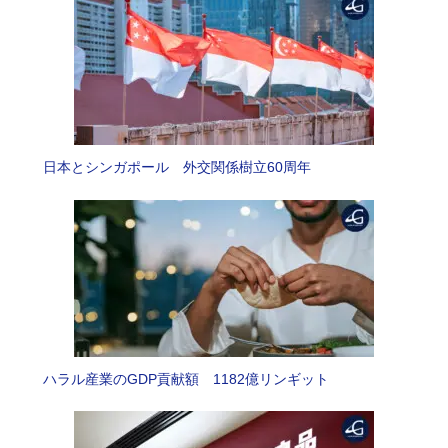
日本とシンガポール 外交関係樹立60周年
ハラル産業のGDP貢献額 1182億リンギット