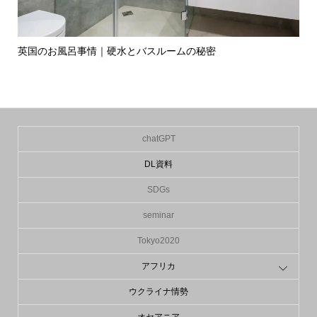
英国のお風呂事情｜硬水とバスルームの秘密
イ
の入.
chatGPT
DL資料
SDGs
seminar
Tokyo2020
アフリカ
ウクライナ情勢