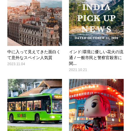
中に入って見えてきた面白く
インド:環境に優しい花火の流
て意外なスペイン人気質
通 / 一般市民と警察官殺害に
関...
2023.11.04
2021.10.21
シンガポール
中国