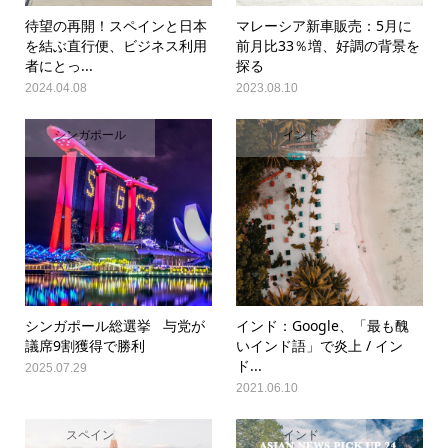
待望の再開！スペインと日本
マレーシア新車販売：5月に
を結ぶ直行便、ビジネス利用
前月比33％増、好調の背景を
者にとっ...
探る
2024.04.08
2023.08.10
シンガポール
インド
シンガポール総選挙 与党が
インド：Google、「最も醜
議席9割獲得で勝利
いインド語」で炎上 / イン
ド...
2025.07.29
2021.06.10
スペイン
インド