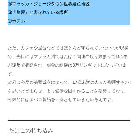
⑤マラッカ・ジョージタウン世界遺産地区
⑥「禁煙」と書かれている場所
⑦ホテル
ただ、カフェや屋台などではほとんど守られていないのが現状
で、先日にはマラッカ州ではたばこ関連の取り締まりで104件
が違反で摘発され、罰金の総額は3万リンギットになっていま
す。
政府は今度の法案成立によって、17歳未満の人々が喫煙するの
を思いとどまらせ、より健康な国を作ることを期待しており、
将来的にはタバコ製品を一掃させていきたい考えです。
たばこの持ち込み